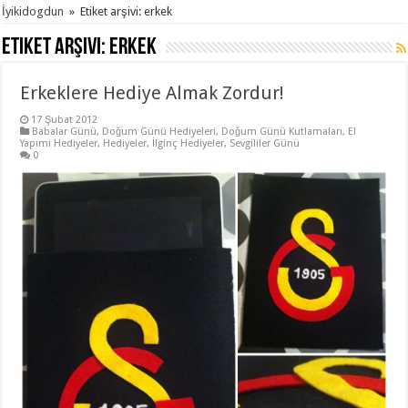
İyikidogdun
»
Etiket arşivi: erkek
Etiket arşivi:
erkek
Erkeklere Hediye Almak Zordur!
17 Şubat 2012
Babalar Günü
,
Doğum Günü Hediyeleri
,
Doğum Günü Kutlamaları
,
El
Yapımı Hediyeler
,
Hediyeler
,
İlginç Hediyeler
,
Sevgililer Günü
0