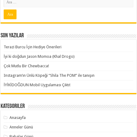
Son Yazılar
Terazi Burcu İçin Hediye Önerileri
İyi ki doğdun Jason Momoa (Khal Drogo)
Çok Mutlu Bir Chewbacca!
Instagram’ın Ünlü Köpeği “Shila The POM” ile tanışın
İYİKİDOĞDUN Mobil Uygulaması Çıktı!
Kategoriler
Anasayfa
Anneler Günü
Babalar Günü