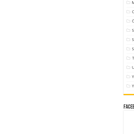
M
Ö
S
S
S
T
U
Y
Face