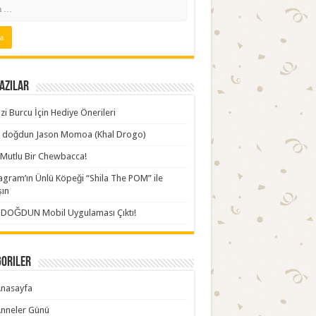
azılar
zi Burcu İçin Hediye Önerileri
ki doğdun Jason Momoa (Khal Drogo)
Mutlu Bir Chewbacca!
agram’ın Ünlü Köpeği “Shila The POM” ile
şın
İDOĞDUN Mobil Uygulaması Çıktı!
goriler
nasayfa
nneler Günü