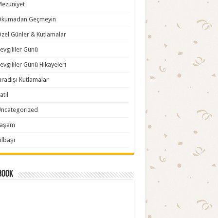
ezuniyet
Okumadan Geçmeyin
zel Günler & Kutlamalar
evgililer Günü
evgililer Günü Hikayeleri
ıradışı Kutlamalar
atil
ncategorized
Yaşam
ılbaşı
book