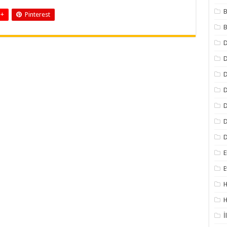
B
 +
Pinterest
B
D
D
D
D
D
D
E
E
H
H
İ