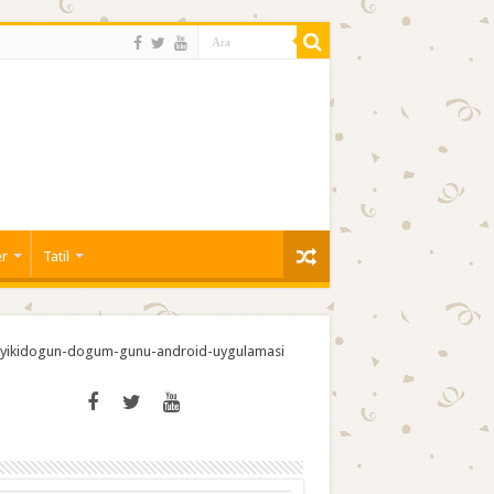
er
Tatil