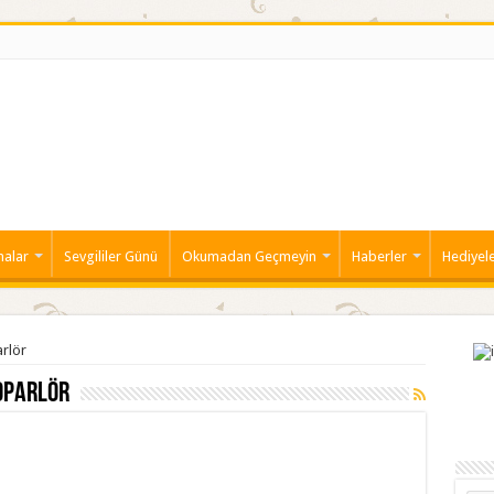
malar
Sevgililer Günü
Okumadan Geçmeyin
Haberler
Hediyel
arlör
oparlör