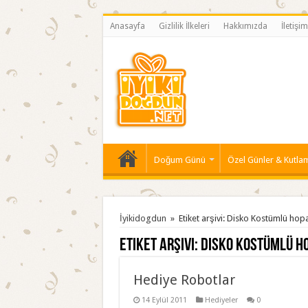
Anasayfa
Gizlilik İlkeleri
Hakkımızda
İletişim
Doğum Günü
Özel Günler & Kutla
İyikidogdun
»
Etiket arşivi: Disko Kostümlü hop
Etiket arşivi:
Disko Kostümlü h
Hediye Robotlar
14 Eylül 2011
Hediyeler
0