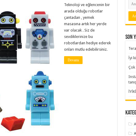
Teknoloji ve eğlencenin bir
arada olduğu robotlar
çantadan , yemek
masasına artık her yerde
var olacak . Siz de
Son Y
sevdiklerinize bu
robotlardan hediye ederek
Tera
onları mutlu edebilirsiniz.
İyi 
Devamı
Çok 
Inst
tanı
İYİK
Kate
A
A