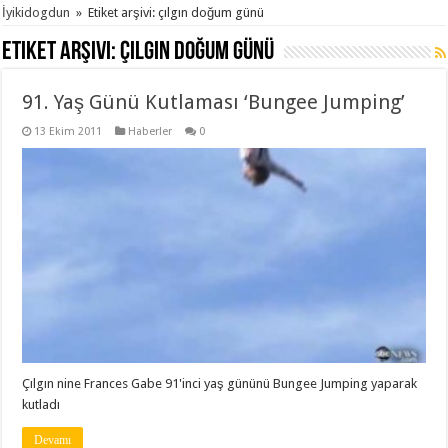
İyikidogdun
»
Etiket arşivi: çılgın doğum günü
Etiket arşivi:
çılgın doğum günü
91. Yaş Günü Kutlaması ‘Bungee Jumping’
13 Ekim 2011
Haberler
0
Çılgın nine Frances Gabe 91'inci yaş gününü Bungee Jumping yaparak
kutladı
Devamı