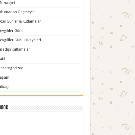
ezuniyet
Okumadan Geçmeyin
zel Günler & Kutlamalar
evgililer Günü
evgililer Günü Hikayeleri
ıradışı Kutlamalar
atil
ncategorized
Yaşam
ılbaşı
book