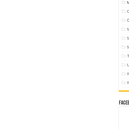
M
Ö
S
S
S
T
U
Y
Face