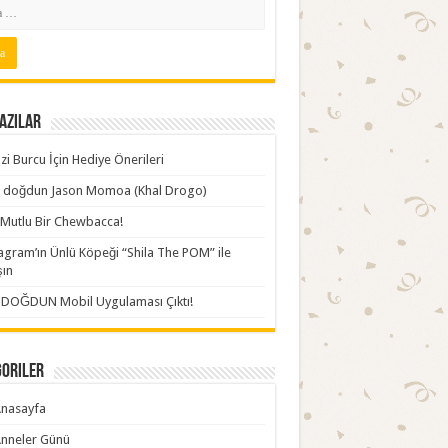
azılar
zi Burcu İçin Hediye Önerileri
ki doğdun Jason Momoa (Khal Drogo)
Mutlu Bir Chewbacca!
agram’ın Ünlü Köpeği “Shila The POM” ile
şın
İDOĞDUN Mobil Uygulaması Çıktı!
goriler
nasayfa
nneler Günü