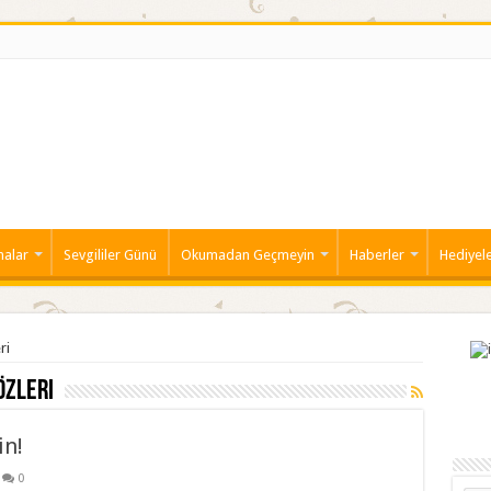
malar
Sevgililer Günü
Okumadan Geçmeyin
Haberler
Hediyel
ri
özleri
in!
0