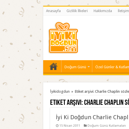
Anasayfa
Gizlilik İlkeleri
Hakkımızda
İletişim
Doğum Günü
Özel Günler & Kutla
İyikidogdun
»
Etiket arşivi: Charlie Chaplin sözle
Etiket arşivi:
Charlie Chaplin s
İyi Ki Doğdun Charlie Chapl
15 Nisan 2011
Doğum Günü Kutlamaları