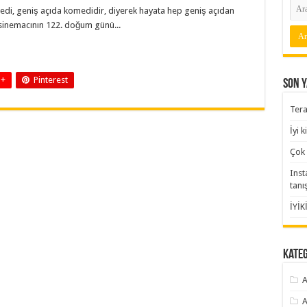
jedi, geniş açıda komedidir, diyerek hayata hep geniş açıdan
sinemacının 122. doğum günü...
 +
Pinterest
Son Y
Tera
İyi 
Çok 
Inst
tanı
İYİK
Kate
A
A