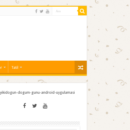
er
Tatil