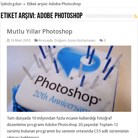
İyikidogdun
»
Etiket arşivi: Adobe Photoshop
Etiket arşivi:
Adobe Photoshop
Mutlu Yıllar Photoshop
16 Mart 2010
Anasayfa
,
Doğum Günü Kutlamaları
0
Tüm dünyada 10 milyondan fazla insanın kullandığı fotoğraf
düzenleme programı Adobe Photoshop 20 yaşında! Toplam 12
sürümü bulunan programın bu senenin ortasında CS5 adlı sürümünün
çıkması bekleniyor.