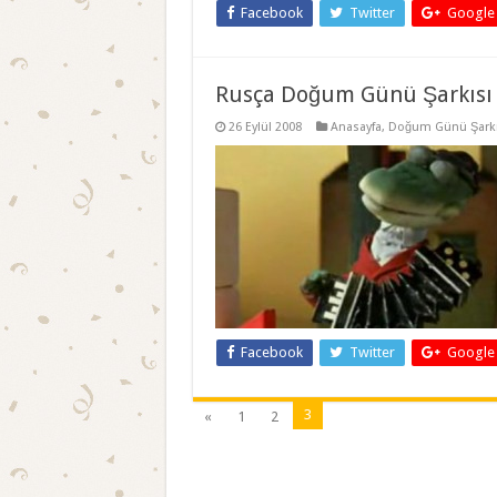
Facebook
Twitter
Google
Rusça Doğum Günü Şarkısı
26 Eylül 2008
Anasayfa
,
Doğum Günü Şarkı
Facebook
Twitter
Google
3
«
1
2