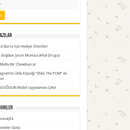
azılar
zi Burcu İçin Hediye Önerileri
ki doğdun Jason Momoa (Khal Drogo)
Mutlu Bir Chewbacca!
agram’ın Ünlü Köpeği “Shila The POM” ile
şın
İDOĞDUN Mobil Uygulaması Çıktı!
goriler
nasayfa
nneler Günü