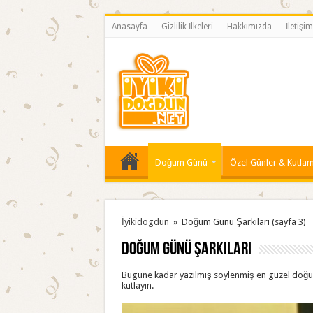
Anasayfa
Gizlilik İlkeleri
Hakkımızda
İletişim
Doğum Günü
Özel Günler & Kutlam
İyikidogdun
»
Doğum Günü Şarkıları
(sayfa 3)
Doğum Günü Şarkıları
Bugüne kadar yazılmış söylenmiş en güzel doğum
kutlayın.