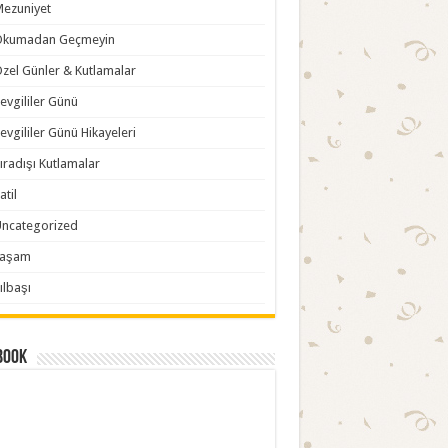
ezuniyet
Okumadan Geçmeyin
zel Günler & Kutlamalar
evgililer Günü
evgililer Günü Hikayeleri
ıradışı Kutlamalar
atil
ncategorized
Yaşam
ılbaşı
book