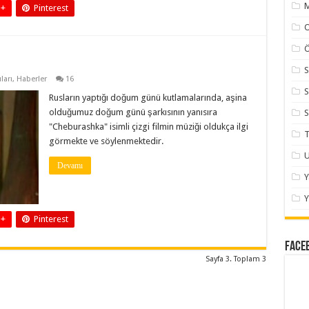
M
 +
Pinterest
Ö
S
ları
,
Haberler
16
S
Rusların yaptığı doğum günü kutlamalarında, aşina
olduğumuz doğum günü şarkısının yanısıra
S
"Cheburashka" isimli çizgi filmin müziği oldukça ilgi
T
görmekte ve söylenmektedir.
U
Devamı
Y
 +
Pinterest
Face
Sayfa 3. Toplam 3