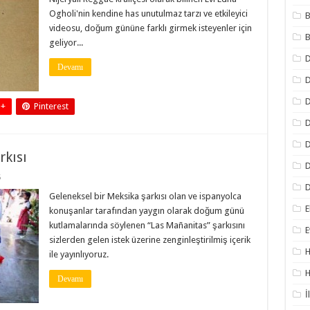
Ogholi'nin kendine has unutulmaz tarzı ve etkileyici
B
videosu, doğum gününe farklı girmek isteyenler için
B
geliyor...
Devamı
D
D
 +
Pinterest
D
D
kısı
D
5
D
Geleneksel bir Meksika şarkısı olan ve ispanyolca
E
konuşanlar tarafından yaygın olarak doğum günü
kutlamalarında söylenen “Las Mañanitas” şarkısını
E
sizlerden gelen istek üzerine zenginleştirilmiş içerik
H
ile yayınlıyoruz.
H
Devamı
İ