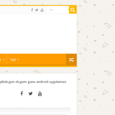
r
Tatil