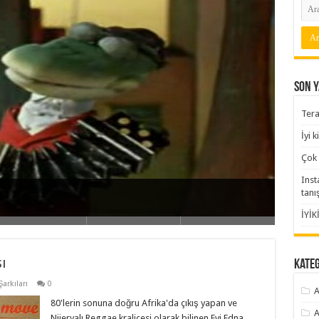
Son Y
Tera
İyi 
Çok 
Inst
tanı
İYİK
ı
Kate
rkıları
0
A
80'lerin sonuna doğru Afrika'da çıkış yapan ve
A
Nijeryalı Reggae kraliçesi olarak bilinen Evi Edna