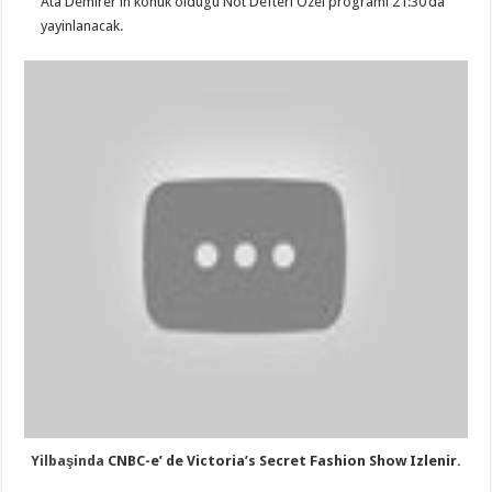
Ata Demirer’in konuk oldugu Not Defteri Ozel programi 21:30’da
yayinlanacak.
Yilbaşinda
CNBC-e’ de Victoria’s Secret Fashion Show Izlenir.