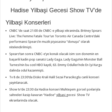
Hadise Yilbaşi Gecesi Show TV’de
Yilbaşi Konserleri
CNBC ‘de saat 21:00 de CNBC-e yilbaşi ekraninda. Britney Spears
Live: The Femme Fatale Tour’un Toronto Air Canada Centre’daki
performansi Spears’in muzik piyasasina “donuşu” olarak
nitelendirilmişti.
Spears’tan sonra CNBC-e’ye konuk olacak isim son donemin en
başarili kadin pop sanatci Lady Gaga. Lady Gaga’nin Monster Ball
Turnesi’nin bu ozel HBO kaydi, 63. Emmy Odulleri’nde En Iyi Kurgu
dalinda odul kazanmişti.
Tv 8 de 23:30’da Disko Krali Halil Sezai Paracikoglu canli konseri
yayinlanacak.
Show tv’de 23:30 da Hadise konseri Muhteşem gorsel şovlariyla
sahneleri kasip kavuran “Hadise”
yilbaşi
gecesi Show TV
ekranlarinda olacak.