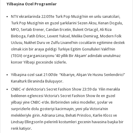
Yilbaşina Ozel Programlar
NTV ekranlarinda 22:05’te Turk Pop Muzigi’nin en unlu sanatcilari,
Turk Pop Muzigi’nin en guzel şarkilarini Sezen Aksu, Kenan Dogulu,
MFO, Sertab Erener, Candan Ercetin, Bulent Ortacgil, Ali Riza
Binboga, Fatih Erkoc, Levent Yuksel, Melike Demirag, Modern Folk
Uclusu, Nukhet Duru ve Zulfu Livanel’nin cocuklarin egitimine destek
olmak icin bir araya geldigi Turkiye Egitim Gonulluleri Vakfi’nin
(TEGV) orgarganizasyonu ’40 yillik Bir Akşam’ adindaki unutulmaz
konser Yilbaşi gecesinde sizlerle.
Yilbaşina ozel saat 21:00’de “Kibariye, Alişan Ve Husnu Senlendirici”
Kanalturk Ekraninda Buluşuyor.
CNBC-e’ deVictoria’s Secret Fashion Show 23:59 da Yilin merakla
beklenen eglencesi Victoria’s Secret Fashion Show ile en guzel
yilbaşi yine CNBC-e’de. Birbirinden seksi modeller, şovlar ve
surprizlerle dolu gosteriyi kacirmayin, yeni yila Victoria’nin
melekleriyle girin. Adriana Lima, Behati Prinsloo, Karlie Kloss ve
Lindsay Ellingson’in pelerinli kostumleri gecenin havasina başka bir
renk katiyor.