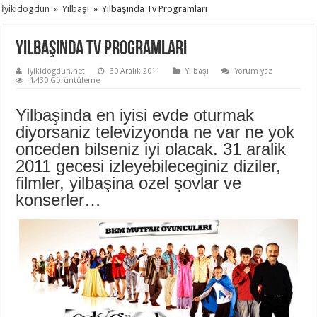
İyikidogdun
»
Yılbaşı
»
Yılbaşında Tv Programları
Yılbaşında Tv Programları
iyikidogdun.net
30 Aralık 2011
Yılbaşı
Yorum yaz
4,430 Görüntüleme
Yilbaşinda
en iyisi evde oturmak
diyorsaniz televizyonda ne var ne yok
onceden bilseniz iyi olacak. 31 aralik
2011 gecesi izleyebileceginiz diziler,
filmler, yilbaşina ozel şovlar ve
konserler…