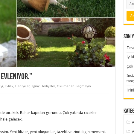
Son Y
Tera
İyi 
Çok 
 evleniyor.”
Inst
tanı
yı
,
Evlilik
,
Hediyeler
,
İlginç Hediyeler
,
Okumadan Geçmeyin
İYİK
Kate
ide biraktik. Bahar kapidan gorundu. Çok yakinda cicekler
 hale gelecek.
A
A
. Yeni filizler, yeni oluşumlar, tazelik ve zindeligin mevsimi.