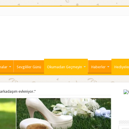
malar
Sevgililer Günü
Okumadan Geçmeyin
Haberler
Hediyele
n arkadaşım evleniyor.”