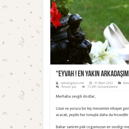
“Eyvah ! En yakın arkadaşım
iyikidogdun.net
31 Mart 2012
Bala
Yorum yaz
11,091 Görüntüleme
Merhaba sevgili dostlar,
Uzun ve yorucu bir kiş mevsimini nihayet ger
acacak, yeşilin her tonuyla daha da hissedilir
Bahar sanirim pek cogumuzun en sevdigi mevsim