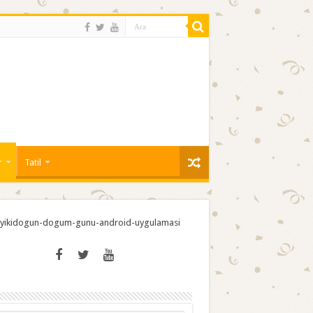
r
Tatil