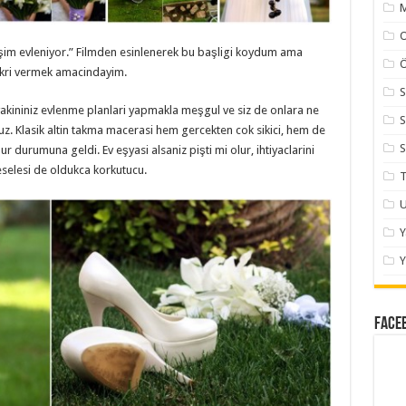
M
daşim evleniyor.” Filmden esinlenerek bu başligi koydum ama
Ö
kri vermek amacindayim.
S
kininiz evlenme planlari yapmakla meşgul ve siz de onlara ne
S
. Klasik altin takma macerasi hem gercekten cok sikici, hem de
S
r durumuna geldi. Ev eşyasi alsaniz pişti mi olur, ihtiyaclarini
eselesi de oldukca korkutucu.
T
U
Y
Face