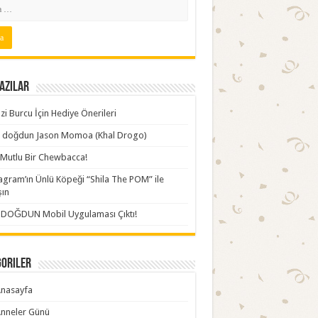
azılar
zi Burcu İçin Hediye Önerileri
ki doğdun Jason Momoa (Khal Drogo)
Mutlu Bir Chewbacca!
agram’ın Ünlü Köpeği “Shila The POM” ile
şın
İDOĞDUN Mobil Uygulaması Çıktı!
goriler
nasayfa
nneler Günü