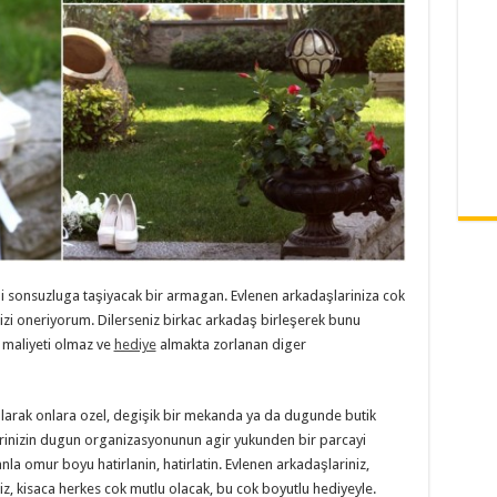
ini sonsuzluga taşiyacak bir armagan. Evlenen arkadaşlariniza cok
izi oneriyorum. Dilerseniz birkac arkadaş birleşerek bunu
a maliyeti olmaz ve
hediye
almakta zorlanan diger
olarak onlara ozel, degişik bir mekanda ya da dugunde butik
rinizin dugun organizasyonunun agir yukunden bir parcayi
 omur boyu hatirlanin, hatirlatin. Evlenen arkadaşlariniz,
niz, kisaca herkes cok mutlu olacak, bu cok boyutlu hediyeyle.