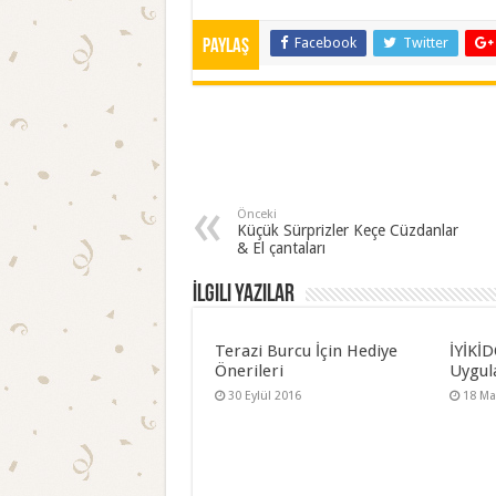
Facebook
Twitter
Paylaş
Önceki
Küçük Sürprizler Keçe Cüzdanlar
& El çantaları
İlgili Yazılar
Terazi Burcu İçin Hediye
İYİKİ
Önerileri
Uygul
30 Eylül 2016
18 Ma