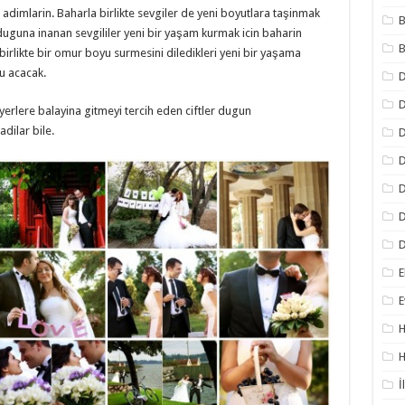
 adimlarin. Baharla birlikte sevgiler de yeni boyutlara taşinmak
B
lduguna inanan sevgililer yeni bir yaşam kurmak icin baharin
B
 birlikte bir omur boyu surmesini diledikleri yeni bir yaşama
u acacak.
D
yerlere balayina gitmeyi tercih eden ciftler dugun
dilar bile.
D
D
D
D
D
E
E
H
H
İ