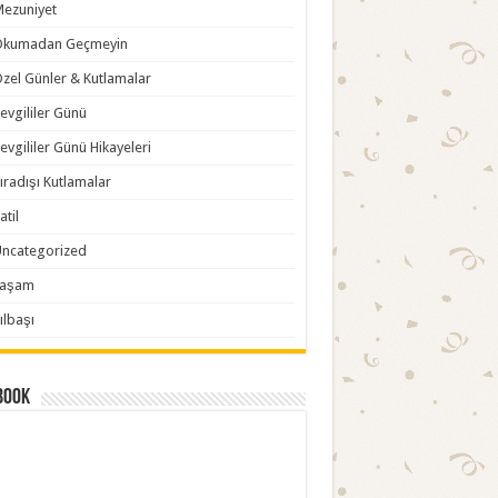
ezuniyet
Okumadan Geçmeyin
zel Günler & Kutlamalar
evgililer Günü
evgililer Günü Hikayeleri
ıradışı Kutlamalar
atil
ncategorized
Yaşam
ılbaşı
book