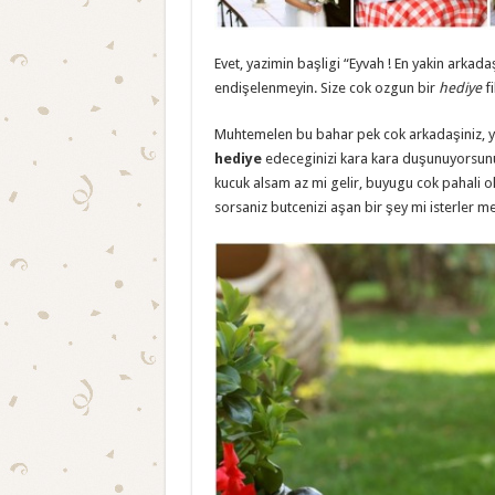
Evet, yazimin başligi “Eyvah ! En yakin arka
endişelenmeyin. Size cok ozgun bir
hediye
fi
Muhtemelen bu bahar pek cok arkadaşiniz, ya
hediye
edeceginizi kara kara duşunuyorsunuz
kucuk alsam az mi gelir, buyugu cok pahali olu
sorsaniz butcenizi aşan bir şey mi isterler m