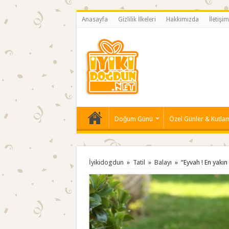
Anasayfa
Gizlilik İlkeleri
Hakkımızda
İletişim
Doğum Günü
Özel Günler & Kutla
İyikidogdun
»
Tatil
»
Balayı
»
“Eyvah ! En yakı