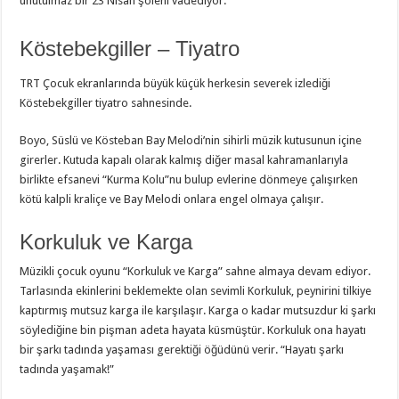
unutulmaz bir 23 Nisan şöleni vadediyor.
Köstebekgiller – Tiyatro
TRT Çocuk ekranlarında büyük küçük herkesin severek izlediği
Köstebekgiller tiyatro sahnesinde.
Boyo, Süslü ve Kösteban Bay Melodi’nin sihirli müzik kutusunun içine
girerler. Kutuda kapalı olarak kalmış diğer masal kahramanlarıyla
birlikte efsanevi “Kurma Kolu”nu bulup evlerine dönmeye çalışırken
kötü kalpli kraliçe ve Bay Melodi onlara engel olmaya çalışır.
Korkuluk ve Karga
Müzikli çocuk oyunu “Korkuluk ve Karga” sahne almaya devam ediyor.
Tarlasında ekinlerini beklemekte olan sevimli Korkuluk, peynirini tilkiye
kaptırmış mutsuz karga ile karşılaşır. Karga o kadar mutsuzdur ki şarkı
söylediğine bin pişman adeta hayata küsmüştür. Korkuluk ona hayatı
bir şarkı tadında yaşaması gerektiği öğüdünü verir. “Hayatı şarkı
tadında yaşamak!”