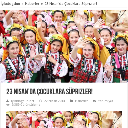
İyikidogdun
»
Haberler
»
23 Nisan’da Çocuklara Süprizler!
23 Nisan’da Çocuklara Süprizler!
iyikidogdun.net
22 Nisan 2014
Haberler
Yorum yaz
9,359 Görüntüleme