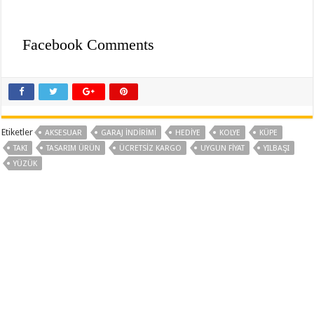
Facebook Comments
Etiketler
AKSESUAR
GARAJ INDIRIMI
HEDIYE
KOLYE
KÜPE
TAKI
TASARIM ÜRÜN
ÜCRETSIZ KARGO
UYGUN FIYAT
YILBAŞI
YÜZÜK