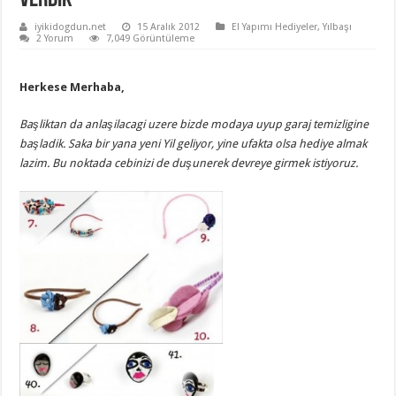
verdik
iyikidogdun.net
15 Aralık 2012
El Yapımı Hediyeler
,
Yılbaşı
2 Yorum
7,049 Görüntüleme
Herkese Merhaba,
Başliktan da anlaşilacagi uzere bizde modaya uyup garaj temizligine
başladik. Saka bir yana yeni Yil geliyor, yine ufakta olsa hediye almak
lazim. Bu noktada cebinizi de duşunerek devreye girmek istiyoruz.