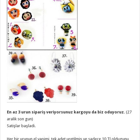
En az 3 urun sipariş veriyorsunuz kargoyu da biz oduyoruz.
(27
aralik son gun)
Satişlar başladi.
Her bir urunun el yapimi ,tek adet uretilmiş ve sadece 10 Tl oldugunu