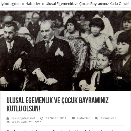
İyikidogdun
»
Haberler
»
Ulusal Egemenlik ve Çocuk Bayramınız Kutlu Olsun!
Ulusal Egemenlik ve Çocuk Bayramınız
Kutlu Olsun!
iyikidogdun.net
23 Nisan 2011
Haberler
Yorum yaz
4,435 Görüntüleme