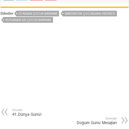
Etiketler
23 NISAN ÇOCUK BAYRAMI
ATATÜRK'ÜN ÇOCUKLARA HEDIYESI
KUTLANAN İLK ÇOCUK BAYRAMI
Önceki
41.Dünya Günü!
Sonraki
Doğum Günü Mesajları