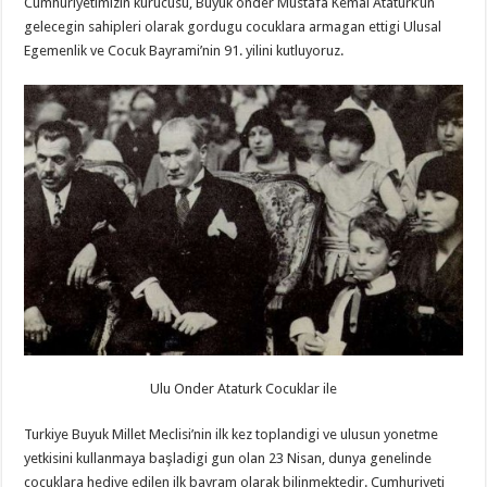
Cumhuriyetimizin kurucusu, Buyuk onder Mustafa Kemal Ataturk’un
gelecegin sahipleri olarak gordugu cocuklara armagan ettigi Ulusal
Egemenlik ve Cocuk Bayrami’nin 91. yilini kutluyoruz.
Ulu Onder Ataturk Cocuklar ile
Turkiye Buyuk Millet Meclisi’nin ilk kez toplandigi ve ulusun yonetme
yetkisini kullanmaya başladigi gun olan 23 Nisan, dunya genelinde
cocuklara hediye edilen ilk bayram olarak bilinmektedir. Cumhuriyeti