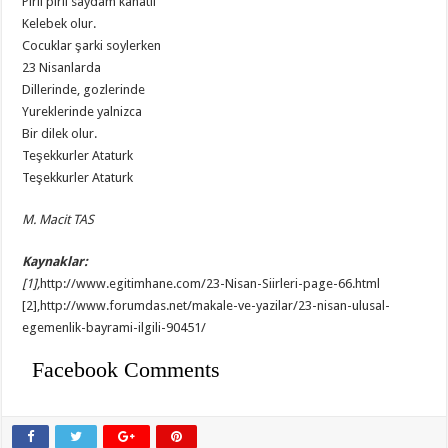
Piril piril saydam kanatli
Kelebek olur.
Cocuklar şarki soylerken
23 Nisanlarda
Dillerinde, gozlerinde
Yureklerinde yalnizca
Bir dilek olur.
Teşekkurler Ataturk
Teşekkurler Ataturk
M. Macit TAS
Kaynaklar:
[1],
http://www.egitimhane.com/23-Nisan-Siirleri-page-66.html
[2],http://www.forumdas.net/makale-ve-yazilar/23-nisan-ulusal-
egemenlik-bayrami-ilgili-90451/
Facebook Comments