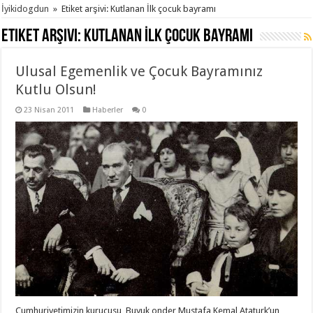
İyikidogdun
»
Etiket arşivi: Kutlanan İlk çocuk bayramı
Etiket arşivi:
Kutlanan İlk çocuk bayramı
Ulusal Egemenlik ve Çocuk Bayramınız
Kutlu Olsun!
23 Nisan 2011
Haberler
0
Cumhuriyetimizin kurucusu, Buyuk onder Mustafa Kemal Ataturk’un