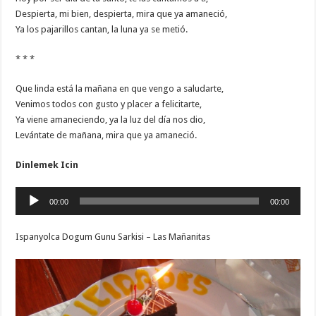
Despierta, mi bien, despierta, mira que ya amaneció,
Ya los pajarillos cantan, la luna ya se metió.
* * *
Que linda está la mañana en que vengo a saludarte,
Venimos todos con gusto y placer a felicitarte,
Ya viene amaneciendo, ya la luz del día nos dio,
Levántate de mañana, mira que ya amaneció.
Dinlemek Icin
Ses
00:00
00:00
oynatıcı
Ispanyolca Dogum Gunu Sarkisi – Las Mañanitas