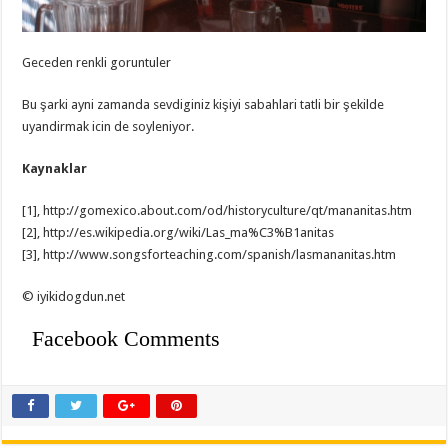
Geceden renkli goruntuler
Bu şarki ayni zamanda sevdiginiz kişiyi sabahlari tatli bir şekilde
uyandirmak icin de soyleniyor.
Kaynaklar
[1], http://gomexico.about.com/od/historyculture/qt/mananitas.htm
[2], http://es.wikipedia.org/wiki/Las_ma%C3%B1anitas
[3], http://www.songsforteaching.com/spanish/lasmananitas.htm
© iyikidogdun.net
Facebook Comments