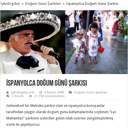
İyikidogdun
»
Doğum Günü Şarkıları
»
İspanyolca Doğum Günü Şarkısı
İspanyolca Doğum Günü Şarkısı
iyikidogdun.net
4 Kasım 2008
Doğum Günü Şarkıları
5 Yorum
21,190 Görüntüleme
Geleneksel bir Meksika şarkisi olan ve ispanyolca konuşanlar
tarafindan yaygin olarak dogum gunu kutlamalarinda soylenen “Las
Mañanitas” şarkisini sizlerden gelen istek uzerine zenginleştirilmiş
icerik ile yayinliyoruz.