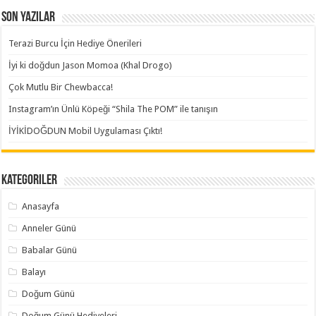
Son Yazılar
Terazi Burcu İçin Hediye Önerileri
İyi ki doğdun Jason Momoa (Khal Drogo)
Çok Mutlu Bir Chewbacca!
Instagram’ın Ünlü Köpeği “Shila The POM” ile tanışın
İYİKİDOĞDUN Mobil Uygulaması Çıktı!
Kategoriler
Anasayfa
Anneler Günü
Babalar Günü
Balayı
Doğum Günü
Doğum Günü Hediyeleri