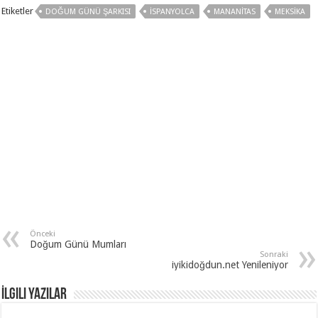
Etiketler
DOĞUM GÜNÜ ŞARKISI
ISPANYOLCA
MANANITAS
MEKSIKA
Önceki
Doğum Günü Mumları
Sonraki
iyikidoğdun.net Yenileniyor
İlgili Yazılar