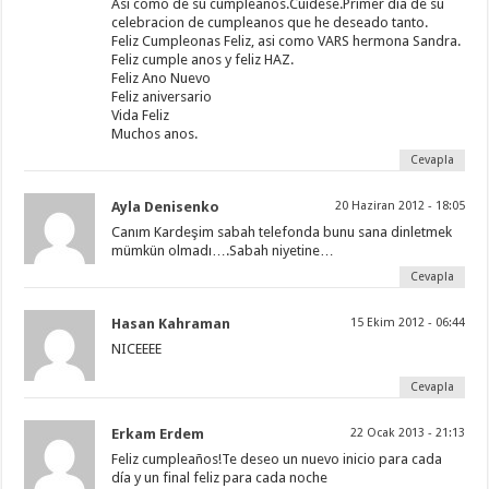
Asi como de su cumpleanos.Cuidese.Primer dia de su
celebracion de cumpleanos que he deseado tanto.
Feliz Cumpleonas Feliz, asi como VARS hermona Sandra.
Feliz cumple anos y feliz HAZ.
Feliz Ano Nuevo
Feliz aniversario
Vida Feliz
Muchos anos.
Cevapla
Ayla Denisenko
20 Haziran 2012 - 18:05
Canım Kardeşim sabah telefonda bunu sana dinletmek
mümkün olmadı….Sabah niyetine…
Cevapla
Hasan Kahraman
15 Ekim 2012 - 06:44
NICEEEE
Cevapla
Erkam Erdem
22 Ocak 2013 - 21:13
Feliz cumpleaños!Te deseo un nuevo inicio para cada
día y un final feliz para cada noche