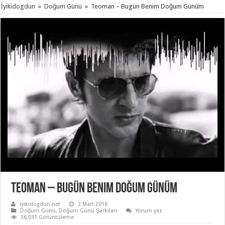
İyikidogdun
»
Doğum Günü
»
Teoman – Bugün Benim Doğum Günüm
Teoman – Bugün Benim Doğum Günüm
iyikidogdun.net
2 Mart 2016
Doğum Günü
,
Doğum Günü Şarkıları
Yorum yaz
36,031 Görüntüleme