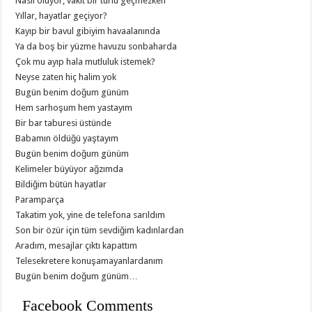
Nasıl oluyor; vakit bir türlü geçmezken
Yıllar, hayatlar geçiyor?
Kayıp bir bavul gibiyim havaalanında
Ya da boş bir yüzme havuzu sonbaharda
Çok mu ayıp hala mutluluk istemek?
Neyse zaten hiç halim yok
Bugün benim doğum günüm
Hem sarhoşum hem yastayım
Bir bar taburesi üstünde
Babamın öldüğü yaştayım
Bugün benim doğum günüm
Kelimeler büyüyor ağzımda
Bildiğim bütün hayatlar
Paramparça
Takatim yok, yine de telefona sarıldım
Son bir özür için tüm sevdiğim kadınlardan
Aradım, mesajlar çıktı kapattım
Telesekretere konuşamayanlardanım
Bugün benim doğum günüm…
Facebook Comments