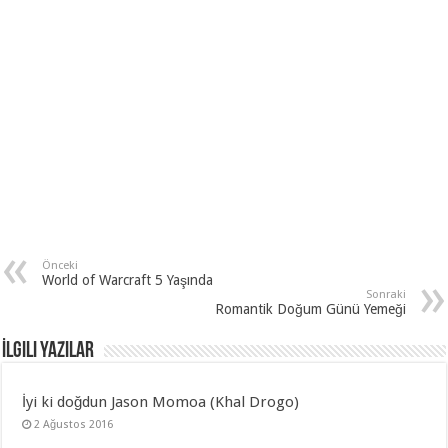
Önceki
World of Warcraft 5 Yaşında
Sonraki
Romantik Doğum Günü Yemeği
İlgili Yazılar
İyi ki doğdun Jason Momoa (Khal Drogo)
2 Ağustos 2016