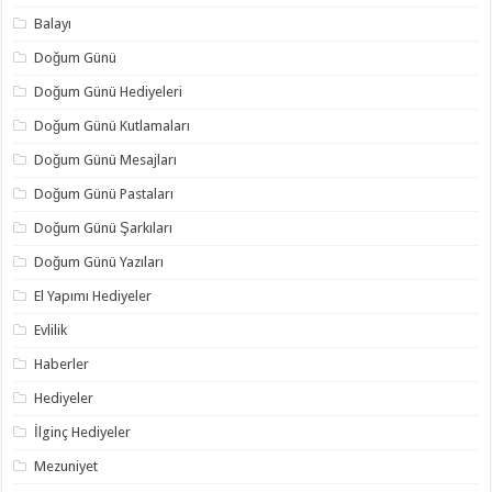
Balayı
Doğum Günü
Doğum Günü Hediyeleri
Doğum Günü Kutlamaları
Doğum Günü Mesajları
Doğum Günü Pastaları
Doğum Günü Şarkıları
Doğum Günü Yazıları
El Yapımı Hediyeler
Evlilik
Haberler
Hediyeler
İlginç Hediyeler
Mezuniyet