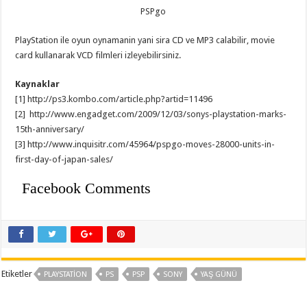
PSPgo
PlayStation ile oyun oynamanin yani sira CD ve MP3 calabilir, movie
card kullanarak VCD filmleri izleyebilirsiniz.
Kaynaklar
[1] http://ps3.kombo.com/article.php?artid=11496
[2] http://www.engadget.com/2009/12/03/sonys-playstation-marks-
15th-anniversary/
[3] http://www.inquisitr.com/45964/pspgo-moves-28000-units-in-
first-day-of-japan-sales/
Facebook Comments
Etiketler
PLAYSTATION
PS
PSP
SONY
YAŞ GÜNÜ