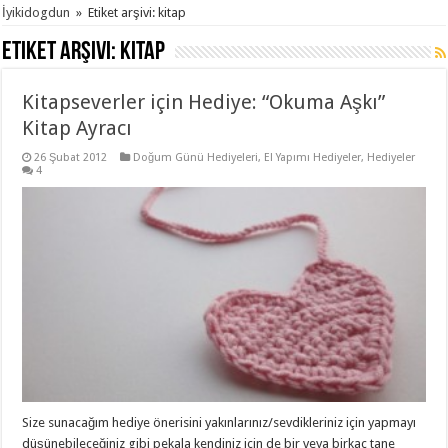
İyikidogdun
»
Etiket arşivi: kitap
Etiket arşivi:
kitap
Kitapseverler için Hediye: “Okuma Aşkı”
Kitap Ayracı
26 Şubat 2012
Doğum Günü Hediyeleri
,
El Yapımı Hediyeler
,
Hediyeler
4
Size sunacağım hediye önerisini yakınlarınız/sevdikleriniz için yapmayı
düşünebileceğiniz gibi pekala kendiniz için de bir veya birkaç tane