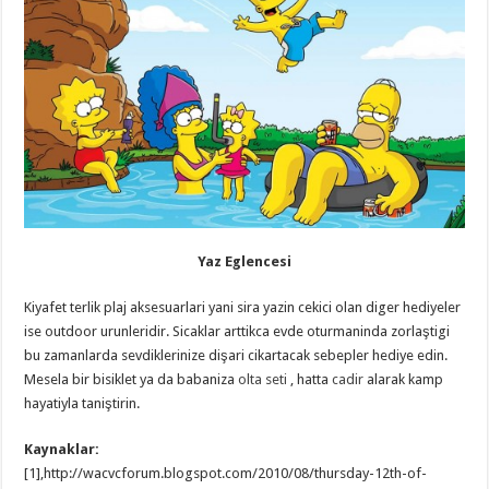
Yaz Eglencesi
Kiyafet terlik plaj aksesuarlari yani sira yazin cekici olan diger hediyeler
ise outdoor urunleridir. Sicaklar arttikca evde oturmaninda zorlaştigi
bu zamanlarda sevdiklerinize dişari cikartacak sebepler hediye edin.
Mesela bir bisiklet ya da babaniza
olta seti
, hatta
cadir
alarak kamp
hayatiyla taniştirin.
Kaynaklar:
[1],http://wacvcforum.blogspot.com/2010/08/thursday-12th-of-