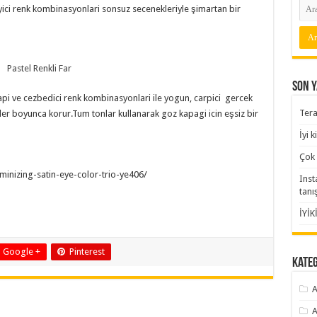
leyici renk kombinasyonlari sonsuz secenekleriyle şimartan bir
Pastel Renkli Far
Son Y
api ve cezbedici renk kombinasyonlari ile yogun, carpici gercek
Tera
r boyunca korur.Tum tonlar kullanarak goz kapagi icin eşsiz bir
İyi 
Çok 
uminizing-satin-eye-color-trio-ye406/
Inst
tanı
İYİK
Google +
Pinterest
Kate
A
A