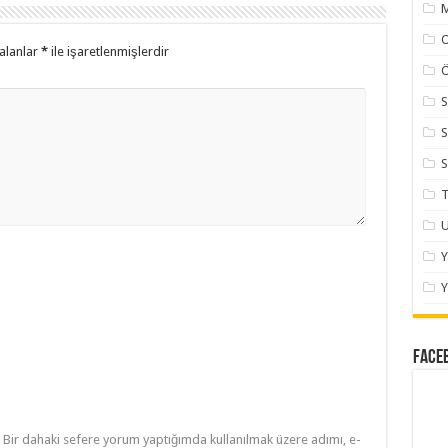
M
alanlar
*
ile işaretlenmişlerdir
Ö
S
S
S
T
U
Y
Face
Bir dahaki sefere yorum yaptığımda kullanılmak üzere adımı, e-