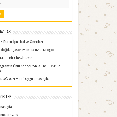
azılar
zi Burcu İçin Hediye Önerileri
ki doğdun Jason Momoa (Khal Drogo)
Mutlu Bir Chewbacca!
agram’ın Ünlü Köpeği “Shila The POM” ile
şın
İDOĞDUN Mobil Uygulaması Çıktı!
goriler
nasayfa
nneler Günü