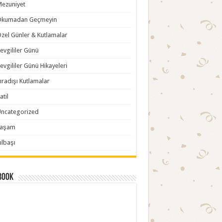
ezuniyet
Okumadan Geçmeyin
zel Günler & Kutlamalar
evgililer Günü
evgililer Günü Hikayeleri
ıradışı Kutlamalar
atil
ncategorized
Yaşam
ılbaşı
book