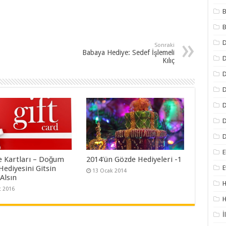
B
B
Sonraki
Babaya Hediye: Sedef İşlemeli
D
Kılıç
D
D
D
D
D
E
e Kartları – Doğum
2014’ün Gözde Hediyeleri -1
E
Hediyesini Gitsin
13 Ocak 2014
Alsın
H
t 2016
H
İ