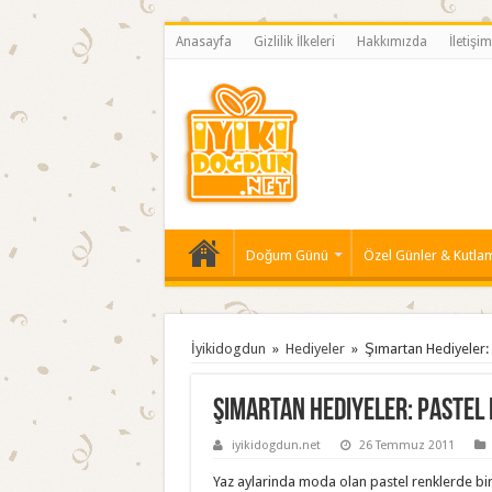
Anasayfa
Gizlilik İlkeleri
Hakkımızda
İletişim
Doğum Günü
Özel Günler & Kutla
İyikidogdun
»
Hediyeler
»
Şımartan Hediyeler: 
Şımartan Hediyeler: Pastel 
iyikidogdun.net
26 Temmuz 2011
Yaz aylarinda moda olan pastel renklerde bir 