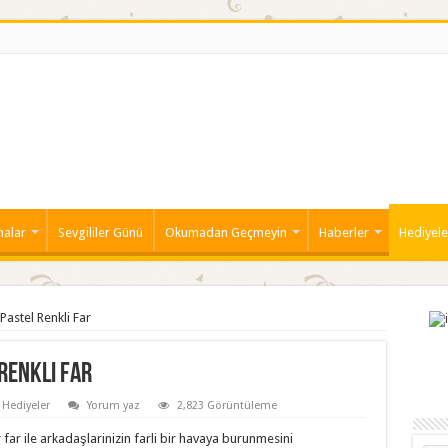
malar
Sevgililer Günü
Okumadan Geçmeyin
Haberler
Hediyele
Pastel Renkli Far
Renkli Far
Hediyeler
Yorum yaz
2,823 Görüntüleme
far ile arkadaşlarinizin farli bir havaya burunmesini