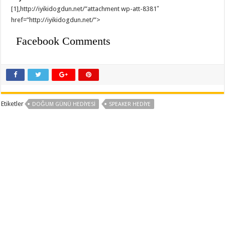
[1],http://iyikidogdun.net/”attachment wp-att-8381″
href=”http://iyikidogdun.net/”>
Facebook Comments
Etiketler
DOĞUM GÜNÜ HEDIYESI
SPEAKER HEDIYE