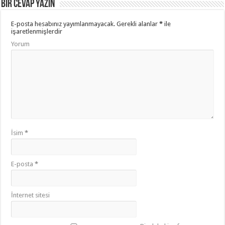
Bir cevap yazın
E-posta hesabınız yayımlanmayacak.
Gerekli alanlar
*
ile
işaretlenmişlerdir
Yorum
İsim
*
E-posta
*
İnternet sitesi