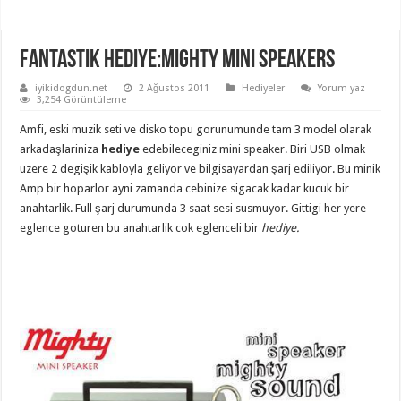
Fantastik Hediye:Mighty Mini Speakers
iyikidogdun.net
2 Ağustos 2011
Hediyeler
Yorum yaz
3,254 Görüntüleme
Amfi, eski muzik seti ve disko topu gorunumunde tam 3 model olarak
arkadaşlariniza
hediye
edebileceginiz mini speaker. Biri USB olmak
uzere 2 degişik kabloyla geliyor ve bilgisayardan şarj ediliyor. Bu minik
Amp bir hoparlor ayni zamanda cebinize sigacak kadar kucuk bir
anahtarlik. Full şarj durumunda 3 saat sesi susmuyor. Gittigi her yere
eglence goturen bu anahtarlik cok eglenceli bir
hediye.