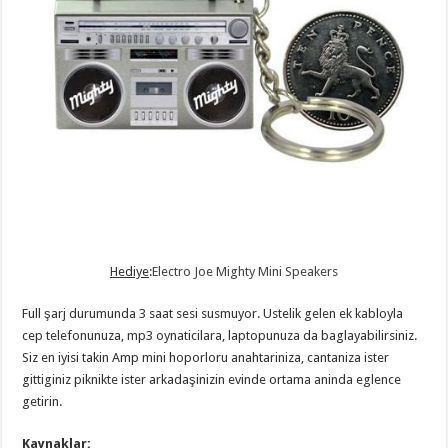
Hediye
:
Electro Joe Mighty Mini Speakers
Full şarj durumunda 3 saat sesi susmuyor. Ustelik gelen ek kabloyla
cep telefonunuza, mp3 oynaticilara, laptopunuza da baglayabilirsiniz.
Siz en iyisi takin Amp mini hoporloru anahtariniza, cantaniza ister
gittiginiz piknikte ister arkadaşinizin evinde ortama aninda eglence
getirin.
Kaynaklar: