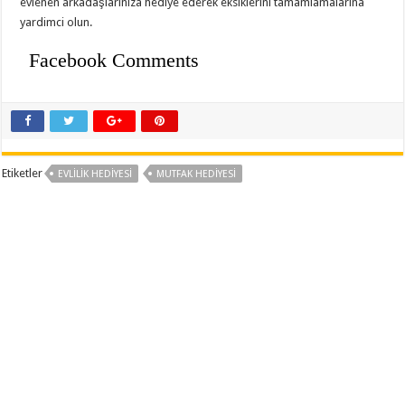
evlenen arkadaşlariniza hediye ederek eksiklerini tamamlamalarina
yardimci olun.
Facebook Comments
Etiketler
EVLILIK HEDIYESI
MUTFAK HEDIYESI