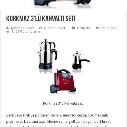
Korkmaz 3’lü Kahvaltı Seti
iyikidogdun.net
6 Temmuz 2011
Hediyeler
Yorum yaz
3,128 Görüntüleme
Korkmaz 3’lu Kahvalti Seti
Celik caydanlik ve porselen demlik, elektrikli cezve, cok maksatli
pişirme ve kizartma ozelliklerine sahip grill’den oluşan bu 3’lu seti