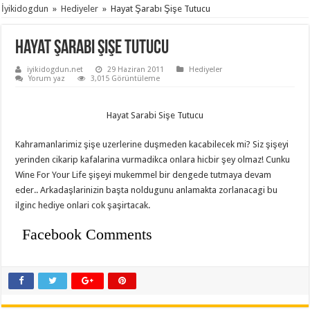
İyikidogdun
»
Hediyeler
»
Hayat Şarabı Şişe Tutucu
Hayat Şarabı Şişe Tutucu
iyikidogdun.net
29 Haziran 2011
Hediyeler
Yorum yaz
3,015 Görüntüleme
Hayat Sarabi Sişe Tutucu
Kahramanlarimiz şişe uzerlerine duşmeden kacabilecek mi? Siz şişeyi
yerinden cikarip kafalarina vurmadikca onlara hicbir şey olmaz! Cunku
Wine For Your Life şişeyi mukemmel bir dengede tutmaya devam
eder.. Arkadaşlarinizin başta noldugunu anlamakta zorlanacagi bu
ilginc hediye onlari cok şaşirtacak.
Facebook Comments