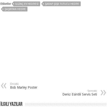
Etiketler
İLGINÇ EV HEDIYESI
ŞARAP ŞIŞE TUTUCU HEDIYE
ŞAŞIRTAN HEDIYE
Önceki
Bob Marley Poster
Sonraki
Deniz Esintili Servis Seti
İlgili Yazılar