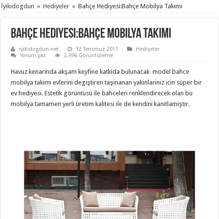
İyikidogdun
»
Hediyeler
»
Bahçe Hediyesi:Bahçe Mobilya Takımı
Bahçe Hediyesi:Bahçe Mobilya Takımı
iyikidogdun.net
12 Temmuz 2011
Hediyeler
Yorum yaz
2,996 Görüntüleme
Havuz kenarinda akşam keyfine katkida bulunacak model bahce
mobilya takimi evlerini degiştiren taşinanan yakinlariniz icin süper bir
ev hediyesi. Estetik görüntüsü ile bahceleri renklendirecek olan bu
mobilya tamamen yerli üretim kalitesi ile de kendini kanitlamiştir.