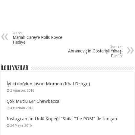
Önceki
Mariah Carey’e Rolls Royce
Hediye
Sonraki
Abramoviç’in Gösterişli Yılbaşı
Partisi
İlgili Yazılar
İyi ki doğdun Jason Momoa (Khal Drogo)
2 Ağustos 2016
Çok Mutlu Bir Chewbacca!
4 Haziran 2016
Instagram’ın Ünlü Köpeği “Shila The POM” ile tanışın
24 Mayıs 2016