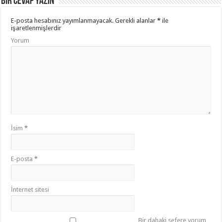
Bir cevap yazın
E-posta hesabınız yayımlanmayacak.
Gerekli alanlar
*
ile
işaretlenmişlerdir
Yorum
İsim
*
E-posta
*
İnternet sitesi
Bir dahaki sefere yorum