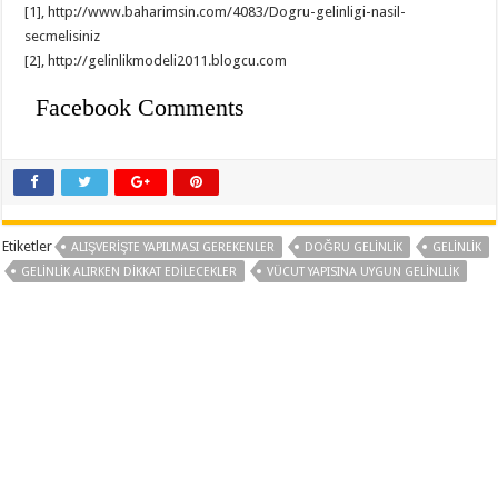
[1], http://www.baharimsin.com/4083/Dogru-gelinligi-nasil-
secmelisiniz
[2], http://gelinlikmodeli2011.blogcu.com
Facebook Comments
Etiketler
ALIŞVERIŞTE YAPILMASI GEREKENLER
DOĞRU GELINLIK
GELINLIK
GELINLIK ALIRKEN DIKKAT EDILECEKLER
VÜCUT YAPISINA UYGUN GELINLLIK