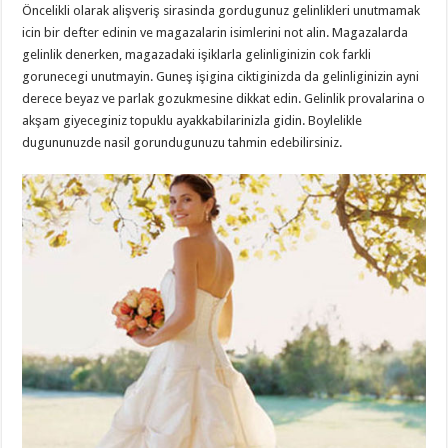
Öncelikli olarak alişveriş sirasinda gordugunuz gelinlikleri unutmamak
icin bir defter edinin ve magazalarin isimlerini not alin. Magazalarda
gelinlik denerken, magazadaki işiklarla gelinliginizin cok farkli
gorunecegi unutmayin. Guneş işigina ciktiginizda da gelinliginizin ayni
derece beyaz ve parlak gozukmesine dikkat edin. Gelinlik provalarina o
akşam giyeceginiz topuklu ayakkabilarinizla gidin. Boylelikle
dugununuzde nasil gorundugunuzu tahmin edebilirsiniz.