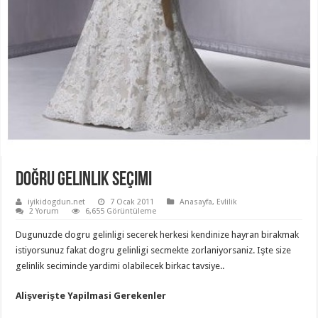
Doğru Gelinlik Seçimi
iyikidogdun.net
7 Ocak 2011
Anasayfa
,
Evlilik
2 Yorum
6,655 Görüntüleme
Dugunuzde dogru gelinligi secerek herkesi kendinize hayran birakmak
istiyorsunuz fakat dogru gelinligi secmekte zorlaniyorsaniz. Işte size
gelinlik seciminde yardimi olabilecek birkac tavsiye..
Alişverişte Yapilmasi Gerekenler