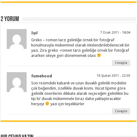
2 yorum
Işıl
7 Ocak 2011 - 18:04
Greko – romen tarzı gelinliğe örnek bir fotoğraf
konulmasıyla mükemmel olarak nitelendirilebilenecek bir
yazı. Zira greko -romen tarzı gelinliğe örnek bir fotoğraf
ararken siteye geri dönememek olası
Cevapla
fumehood
16 Şubat 2011 - 22:03
Son resimdeki kabarık ve uzun duvaklı gelinlik modelini
çok beğendim, özellikle duvak kısmı. Vücut tipime göre
gelinlik önerilerini dikkate alarak seçeceğim gelinlikte bu
tip bi’ duvak mükemmele biraz daha yaklaştıracaktır
herşeyi
yazı için teşekkürler
Cevapla