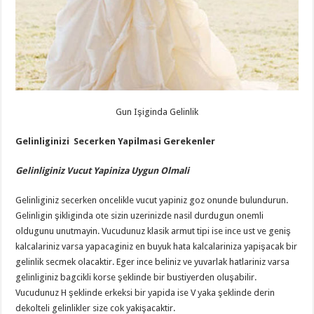
Gun Işiginda Gelinlik
Gelinliginizi Secerken Yapilmasi Gerekenler
Gelinliginiz Vucut Yapiniza Uygun Olmali
Gelinliginiz secerken oncelikle vucut yapiniz goz onunde bulundurun.
Gelinligin şikliginda ote sizin uzerinizde nasil durdugun onemli
oldugunu unutmayin. Vucudunuz klasik armut tipi ise ince ust ve geniş
kalcalariniz varsa yapacaginiz en buyuk hata kalcalariniza yapişacak bir
gelinlik secmek olacaktir. Eger ince beliniz ve yuvarlak hatlariniz varsa
gelinliginiz bagcikli korse şeklinde bir bustiyerden oluşabilir.
Vucudunuz H şeklinde erkeksi bir yapida ise V yaka şeklinde derin
dekolteli gelinlikler size cok yakişacaktir.