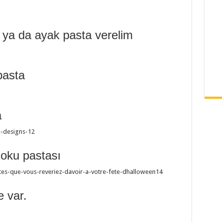
 ya da ayak pasta verelim
pasta
a
.oku pastası
e var.