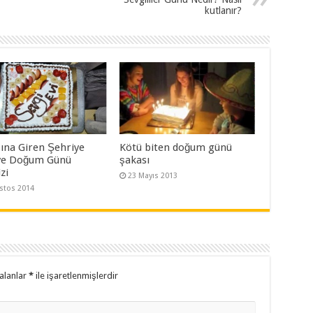
kutlanır?
şına Giren Şehriye
Kötü biten doğum günü
ye Doğum Günü
şakası
zi
23 Mayıs 2013
stos 2014
alanlar
*
ile işaretlenmişlerdir