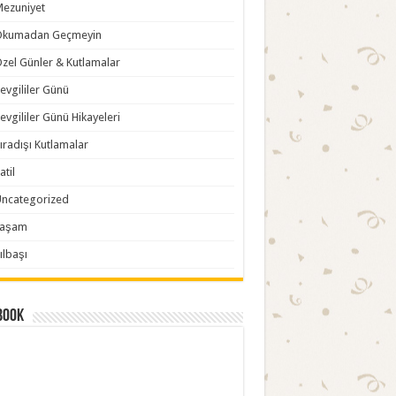
ezuniyet
Okumadan Geçmeyin
zel Günler & Kutlamalar
evgililer Günü
evgililer Günü Hikayeleri
ıradışı Kutlamalar
atil
ncategorized
Yaşam
ılbaşı
book