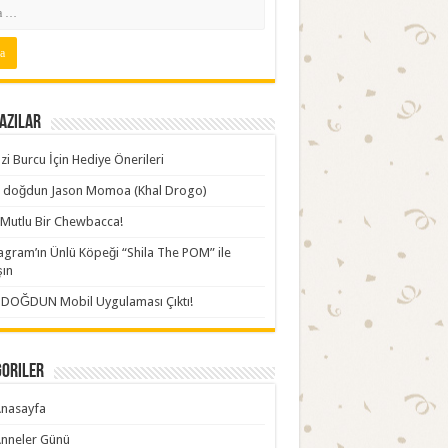
azılar
zi Burcu İçin Hediye Önerileri
ki doğdun Jason Momoa (Khal Drogo)
Mutlu Bir Chewbacca!
agram’ın Ünlü Köpeği “Shila The POM” ile
şın
İDOĞDUN Mobil Uygulaması Çıktı!
goriler
nasayfa
nneler Günü