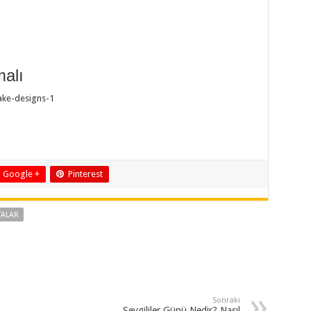
malı
Google +
Pinterest
TALAR
Sonraki
Sevgililer Günü Nedir? Nasıl