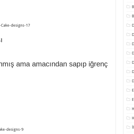
B
B
D
ı
D
D
lanmış ama amacından sapıp iğrenç
D
D
D
E
E
H
H
İ