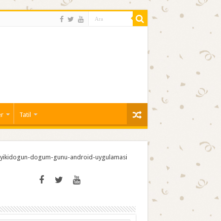
er
Tatil