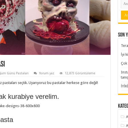
Son Y
Tera
İyi 
sı
Çok 
Inst
um Günü Pastaları
Yorum yaz
12,873 Görüntüleme
tanı
z pastaları seçtik. Uyarıyoruz bu pastalar herkese göre değil!
İYİK
rnak kurabiye verelim.
Kate
A
pasta
A