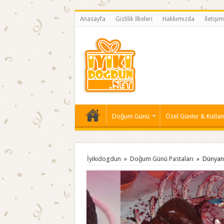
Anasayfa
Gizlilik İlkeleri
Hakkımızda
İletişim
Doğum Günü
Özel Günler & Kutla
İyikidogdun
»
Doğum Günü Pastaları
»
Dünyanı