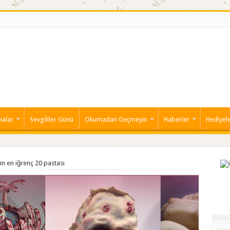
malar
Sevgililer Günü
Okumadan Geçmeyin
Haberler
Hediyel
n en iğrenç 20 pastası