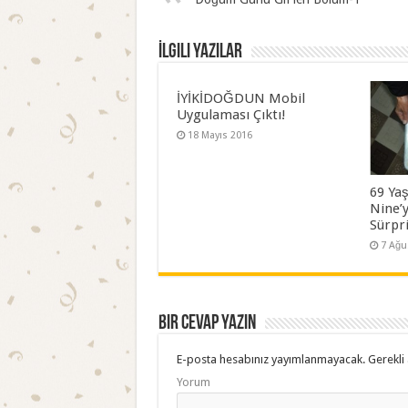
İlgili Yazılar
İYİKİDOĞDUN Mobil
Uygulaması Çıktı!
18 Mayıs 2016
69 Ya
Nine’
Sürpri
7 Ağu
Bir cevap yazın
E-posta hesabınız yayımlanmayacak.
Gerekli 
Yorum