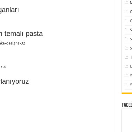
M
ganları
Ö
S
 temalı pasta
S
S
T
U
lanıyoruz
Y
Face