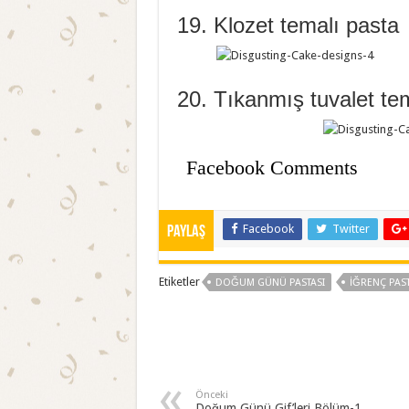
19. Klozet temalı pasta
20. Tıkanmış tuvalet te
Facebook Comments
Facebook
Twitter
Paylaş
Etiketler
DOĞUM GÜNÜ PASTASI
IĞRENÇ PAS
Önceki
Doğum Günü Gif’leri Bölüm-1