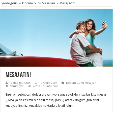
İyikidogdun
»
Doğum Günü Mesajları
»
Mesaj Atın!
Mesaj Atın!
iyikidogdun.net
19 Aralık 2007
Doğum Günü Mesajları
Yorum yaz
4,298 Görüntüleme
Eger bir sebepten dolayi arayamiyorsaniz sevdiklerinize bir kisa mesaj
(SMS) ya da resimli, videolu mesaj (MMS) atarak dogum gunlerini
kutlayabilirsiniz. Ancak bu noktada dikkatli olun.