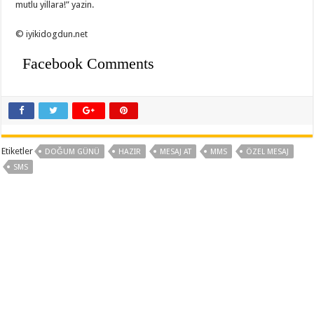
mutlu yillara!” yazin.
© iyikidogdun.net
Facebook Comments
Etiketler
DOĞUM GÜNÜ
HAZIR
MESAJ AT
MMS
ÖZEL MESAJ
SMS