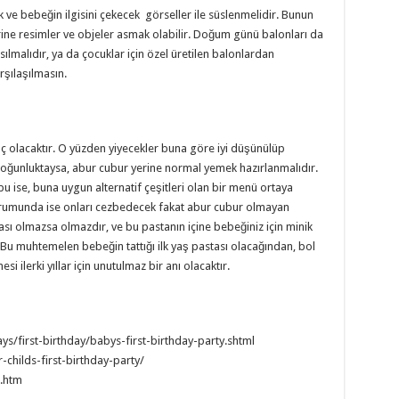
ve bebeğin ilgisini çekecek görseller ile süslenmelidir. Bunun
ine resimler ve objeler asmak olabilir. Doğum günü balonları da
asılmalıdır, ya da çocuklar için özel üretilen balonlardan
rşılaşılmasın.
yaç olacaktır. O yüzden yiyecekler buna göre iyi düşünülüp
r çoğunluktaysa, abur cubur yerine normal yemek hazırlanmalıdır.
bu ise, buna uygun alternatif çeşitleri olan bir menü ortaya
urumunda ise onları cezbedecek fakat abur cubur olmayan
sı olmazsa olmazdır, ve bu pastanın içine bebeğiniz için minik
 Bu muhtemelen bebeğin tattığı ilk yaş pastası olacağından, bol
i ilerki yıllar için unutulmaz bir anı olacaktır.
ys/first-birthday/babys-first-birthday-party.shtml
childs-first-birthday-party/
0.htm