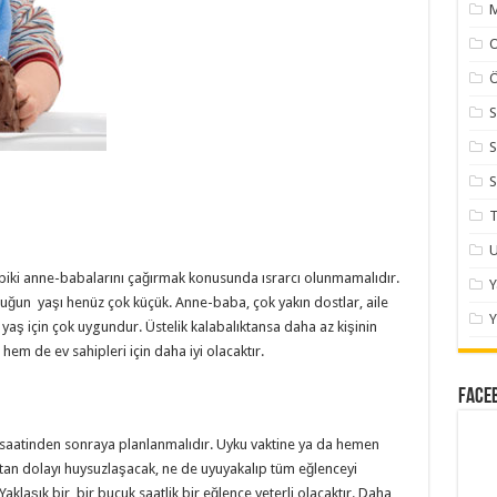
M
Ö
S
S
S
T
U
abiki anne-babalarını çağırmak konusunda ısrarcı olunmamalıdır.
cuğun yaşı henüz çok küçük. Anne-baba, çok yakın dostlar, aile
Y
 yaş için çok uygundur. Üstelik kalabalıktansa daha az kişinin
m de ev sahipleri için daha iyi olacaktır.
Face
saatinden sonraya planlanmalıdır. Uyku vaktine ya da hemen
tan dolayı huysuzlaşacak, ne de uyuyakalıp tüm eğlenceyi
Yaklaşık bir, bir buçuk saatlik bir eğlence yeterli olacaktır. Daha