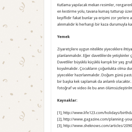
Kutlama yapılacak mekan resimler, rengarenk 
en kestirme yolu, tavana kumaş tutturup üzer
keyiflidir fakat bunlar ya erişimi zor yerlere 
alınmalıdır ki herhangi bir kaza durumuyla ka
Yemek
Ziyaretçilere uygun nitelikte yiyeceklere ihti
planlanmalıdır. Eğer davetlilerde yetişkinle
Davetliler büyüklü küçüklü karışık bir yaş gru
koyulmalıdır. Çocukların çoğunlukta olma d
yiyecekler hazırlanmalıdır. Doğum günü pasta
bir başka kek saplamak da anlamlı olacaktır.
fotoğraf ve video ile bu anın ölümsüzleştirilmes
Kaynaklar:
[1], http://www.life123.com/holidays/birthda
[2], http://www.gagazine.com/planning-your-
[3], http://www.sheknows.com/articles/209