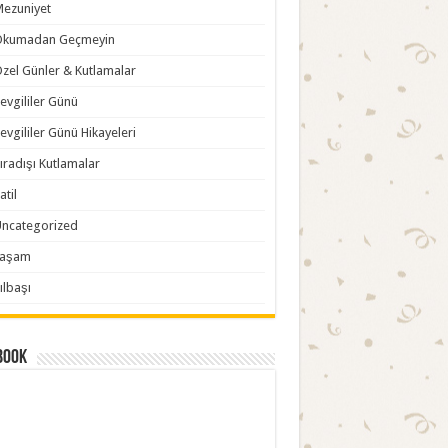
ezuniyet
Okumadan Geçmeyin
zel Günler & Kutlamalar
evgililer Günü
evgililer Günü Hikayeleri
ıradışı Kutlamalar
atil
ncategorized
Yaşam
ılbaşı
book