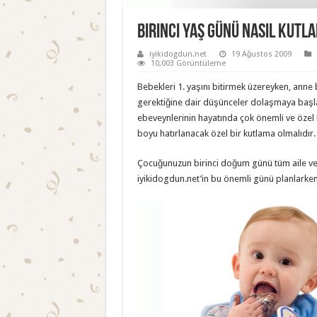
Birinci Yaş Günü Nasıl Kutl
iyikidogdun.net
19 Ağustos 2009
10,003 Görüntüleme
Bebekleri 1. yaşını bitirmek üzereyken, anne
gerektiğine dair düşünceler dolaşmaya başlar
ebeveynlerinin hayatında çok önemli ve özel b
boyu hatırlanacak özel bir kutlama olmalıdır.
Çocuğunuzun birinci doğum günü tüm aile ve a
iyikidogdun.net’in bu önemli günü planlarken 