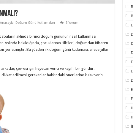
B
anmalı?
B
Anasayfa
,
Doğum Günü Kutlamaları
3 Yorum
D
 babaların aklında birinci doğum gününün nasıl kutlanması
. Aslında bakıldığında, çocuklarının “ilk”leri, doğumdan itibaren
D
ir yer etmiştir. Bu yüzden ilk doğum günü kutlaması, ailece yıllar
D
D
rkadaş çevresi için heyecan verici ve keyifli bir gündür.
D
dikkat edilmesi gerekenler hakkındaki önerilerine kulak verin!
D
E
E
H
H
İ