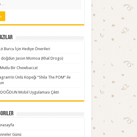
azılar
zi Burcu İçin Hediye Önerileri
ki doğdun Jason Momoa (Khal Drogo)
Mutlu Bir Chewbacca!
agram’ın Ünlü Köpeği “Shila The POM” ile
şın
İDOĞDUN Mobil Uygulaması Çıktı!
goriler
nasayfa
nneler Günü