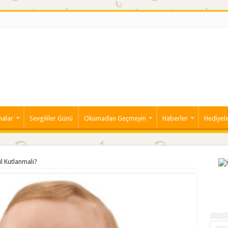
malar
Sevgililer Günü
Okumadan Geçmeyin
Haberler
Hediyel
l Kutlanmalı?