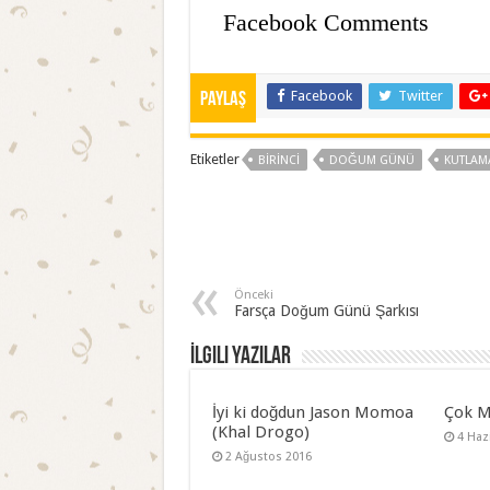
Facebook Comments
Facebook
Twitter
Paylaş
Etiketler
BIRINCI
DOĞUM GÜNÜ
KUTLAM
Önceki
Farsça Doğum Günü Şarkısı
İlgili Yazılar
İyi ki doğdun Jason Momoa
Çok M
(Khal Drogo)
4 Haz
2 Ağustos 2016