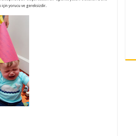
çin yorucu ve gereksizdir.