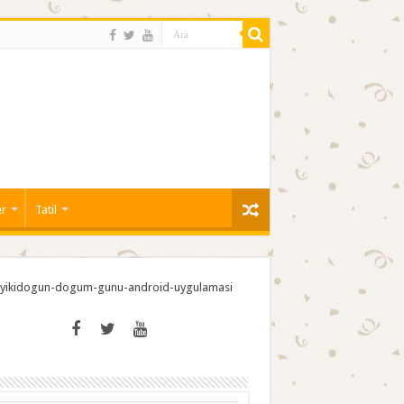
er
Tatil