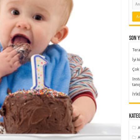
Son Y
Tera
İyi 
Çok 
Inst
tanı
İYİK
Kate
A
A