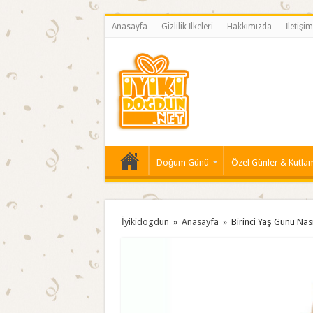
Anasayfa
Gizlilik İlkeleri
Hakkımızda
İletişim
Doğum Günü
Özel Günler & Kutla
İyikidogdun
»
Anasayfa
»
Birinci Yaş Günü Nası