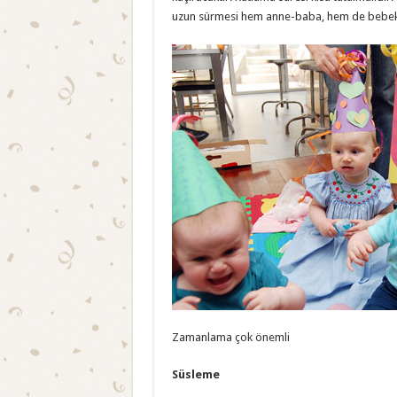
uzun sürmesi hem anne-baba, hem de bebek i
Zamanlama çok önemli
Süsleme