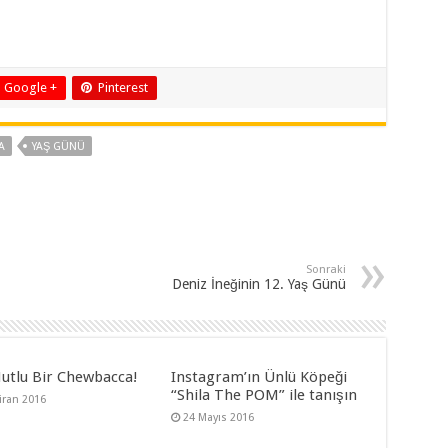
Google +
Pinterest
A
YAŞ GÜNÜ
Sonraki
Deniz İneğinin 12. Yaş Günü
utlu Bir Chewbacca!
Instagram’ın Ünlü Köpeği
“Shila The POM” ile tanışın
iran 2016
24 Mayıs 2016