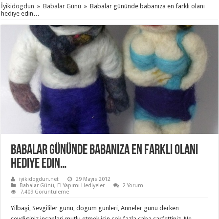
İyikidogdun
»
Babalar Günü
»
Babalar gününde babanıza en farklı olanı
hediye edin…
Babalar gününde babanıza en farklı olanı
hediye edin…
iyikidogdun.net
29 Mayıs 2012
Babalar Günü
,
El Yapımı Hediyeler
2 Yorum
7,409 Görüntüleme
Yilbaşi, Sevgililer gunu, dogum gunleri, Anneler gunu derken
sevdiginiz insanlari mutlu etmek icin cok fazla caba sarfettiniz. Ne