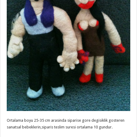
Ortalama boyu 25-35 cm arasinda siparise gore degisiklik gosteren
sanatsal bebeklerin,siparis teslim suresi ortalama 10 gundur.