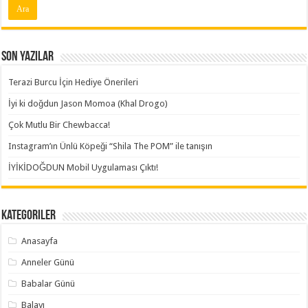
Son Yazılar
Terazi Burcu İçin Hediye Önerileri
İyi ki doğdun Jason Momoa (Khal Drogo)
Çok Mutlu Bir Chewbacca!
Instagram’ın Ünlü Köpeği “Shila The POM” ile tanışın
İYİKİDOĞDUN Mobil Uygulaması Çıktı!
Kategoriler
Anasayfa
Anneler Günü
Babalar Günü
Balayı