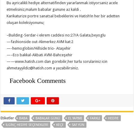
Bu ayricalikli hediye alternatifinden yararlanmak istiyorsaniz acele
etmelisiniz,malum babalar gunune az kaldi .
Karikaturize portre sanatsal bebeklerini ve Hatish’in her bir adetten
oluşan koleksiyonunu;
–Building-Serdar-i ekrem caddesi no:27/A Galata,beyoglu
—fashionside out-Akmerkez AVM kat:2
—-hemoglobin/Hillside trio- Ataşehir
—–Eco bakkal-Akbati AVM-Bahceşehir
——www.hatish.com dan gorebilir,her turlu sorulariniz icin
ahmetayyildiz@hatish.com
a yazabilirsiniz.
Facebook Comments
Etiketler
BABA
BABALAR GÜNÜ
EL YAPIMI
FARKLI
HEDIYE
ILGINÇ HEDIYE SEÇENEKLERI
KEÇE
SAF YÜN