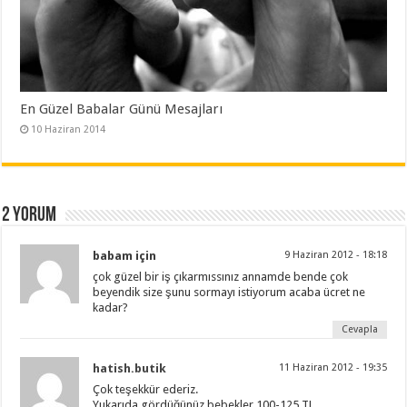
En Güzel Babalar Günü Mesajları
10 Haziran 2014
2 yorum
babam için
9 Haziran 2012 - 18:18
çok güzel bir iş çıkarmıssınız annamde bende çok
beyendik size şunu sormayı istiyorum acaba ücret ne
kadar?
Cevapla
hatish.butik
11 Haziran 2012 - 19:35
Çok teşekkür ederiz.
Yukarıda gördüğünüz bebekler 100-125 TL