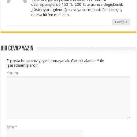
özel siparişlerde 150 TL-200 TL arasında değişkenlik
gösteriyor.İlgilendiğiniz veya sormak isteğiniz birşey
olursa lütfen mail atın.
Cevapla
Bir cevap yazın
E-posta hesabınız yayımlanmayacak.
Gerekli alanlar
*
ile
işaretlenmişlerdir
Yorum
İsim
*