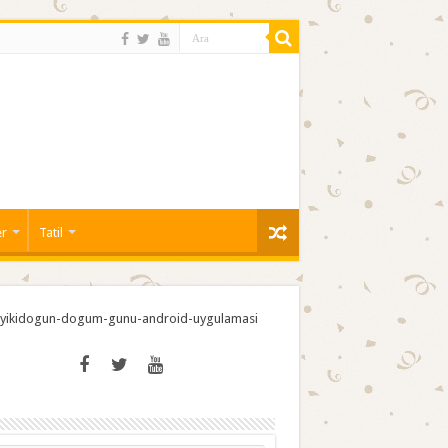
er
Tatil