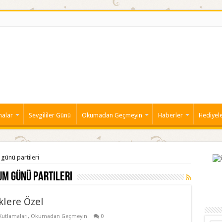
malar
Sevgililer Günü
Okumadan Geçmeyin
Haberler
Hediyel
 günü partileri
m günü partileri
lere Özel
utlamaları
,
Okumadan Geçmeyin
0