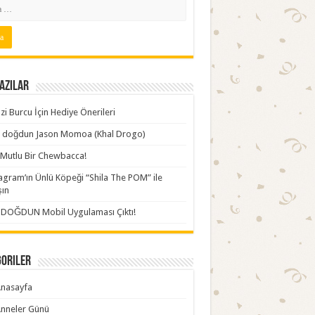
azılar
zi Burcu İçin Hediye Önerileri
ki doğdun Jason Momoa (Khal Drogo)
Mutlu Bir Chewbacca!
agram’ın Ünlü Köpeği “Shila The POM” ile
şın
İDOĞDUN Mobil Uygulaması Çıktı!
goriler
nasayfa
nneler Günü