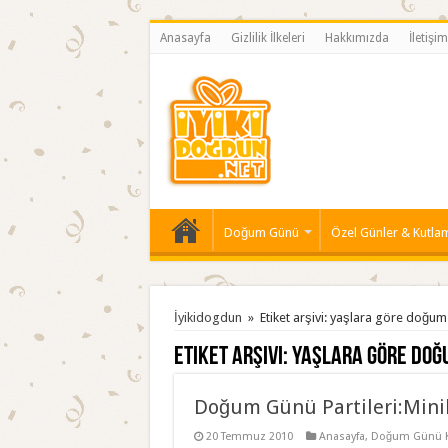
Anasayfa
Gizlilik İlkeleri
Hakkımızda
İletişim
Doğum Günü
Özel Günler & Kutla
İyikidogdun
»
Etiket arşivi: yaşlara göre doğum
Etiket arşivi:
yaşlara göre doğu
Doğum Günü Partileri:Minik
20 Temmuz 2010
Anasayfa
,
Doğum Günü K