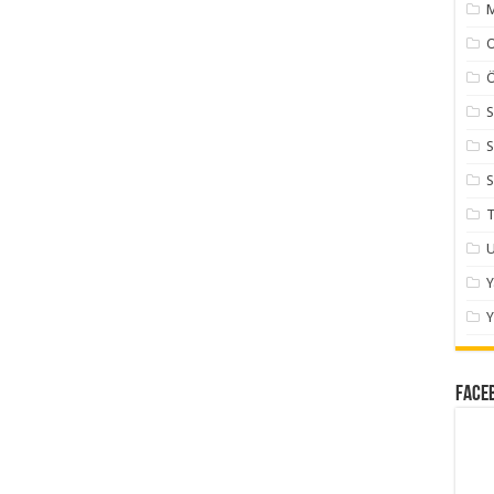
M
Ö
S
S
S
T
U
Y
Face