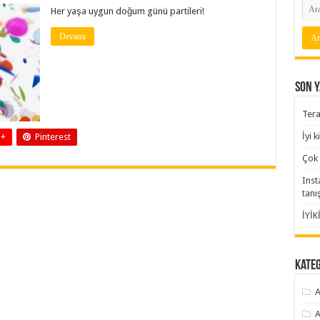
Her yaşa uygun doğum günü partileri!
Devamı
Son Y
Tera
İyi 
 +
Pinterest
Çok 
Inst
tanı
İYİK
Kate
A
A