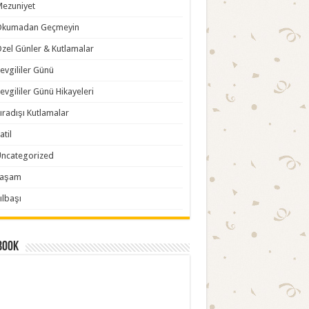
ezuniyet
Okumadan Geçmeyin
zel Günler & Kutlamalar
evgililer Günü
evgililer Günü Hikayeleri
ıradışı Kutlamalar
atil
ncategorized
Yaşam
ılbaşı
book