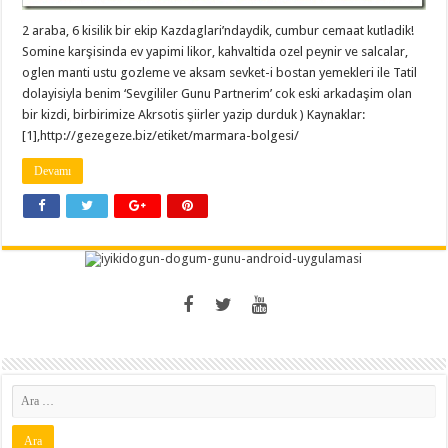
2 araba, 6 kisilik bir ekip Kazdaglari’ndaydik, cumbur cemaat kutladik!
Somine karşisinda ev yapimi likor, kahvaltida ozel peynir ve salcalar,
oglen manti ustu gozleme ve aksam sevket-i bostan yemekleri ile Tatil
dolayisiyla benim ‘Sevgililer Gunu Partnerim’ cok eski arkadaşim olan
bir kizdi, birbirimize Akrsotis şiirler yazip durduk ) Kaynaklar:
[1],http://gezegeze.biz/etiket/marmara-bolgesi/
Devamı