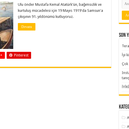
Ulu önder Mustafa Kemal Atatürk'ün, bağımsızlık ve
kurtuluş mücadelesi için 19 Mayıs 1919'da Samsun'a
çıkışının 91. yıldönümü kutluyoruz.
Devamı
Son Y
Tera
İyi 
 +
Pinterest
Çok 
Inst
tanı
İYİK
Kate
A
A