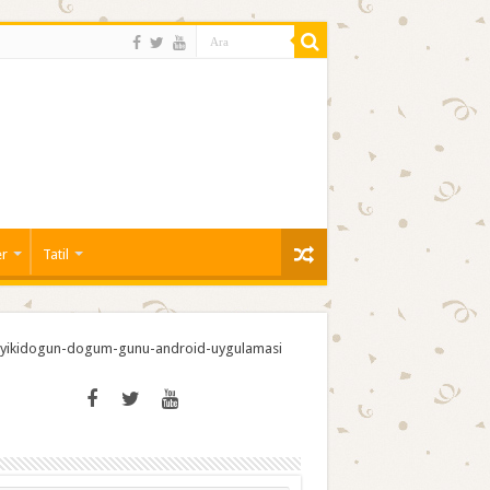
er
Tatil