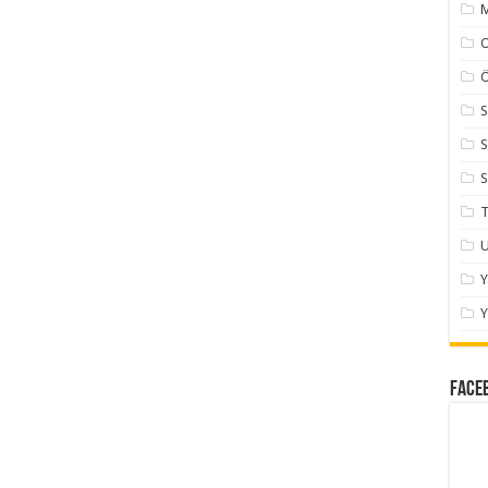
M
Ö
S
S
S
T
U
Y
Face