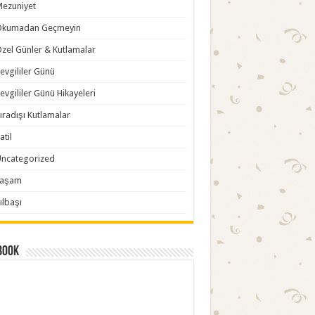
ezuniyet
Okumadan Geçmeyin
zel Günler & Kutlamalar
evgililer Günü
evgililer Günü Hikayeleri
ıradışı Kutlamalar
atil
ncategorized
Yaşam
ılbaşı
book