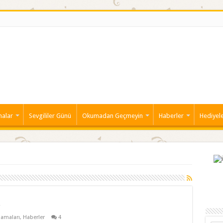
malar
Sevgililer Günü
Okumadan Geçmeyin
Haberler
Hediyel
!
amaları
,
Haberler
4