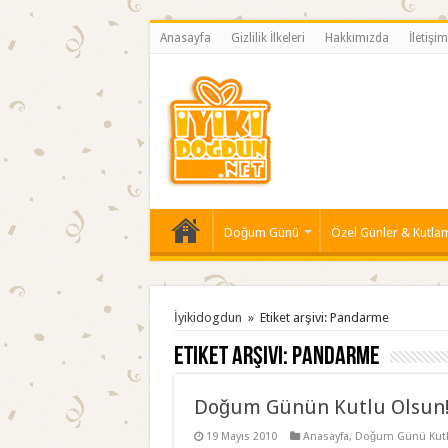
Anasayfa
Gizlilik İlkeleri
Hakkımızda
İletişim
Doğum Günü
Özel Günler & Kutla
İyikidogdun
»
Etiket arşivi: Pandarme
Etiket arşivi:
Pandarme
Doğum Günün Kutlu Olsun
19 Mayıs 2010
Anasayfa
,
Doğum Günü Kutl