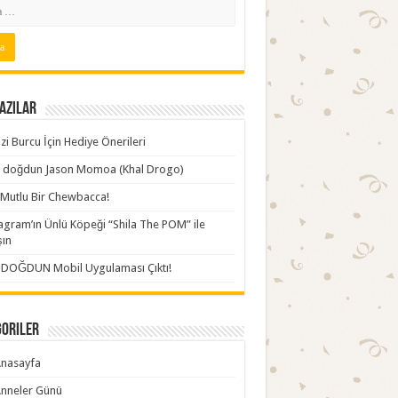
azılar
zi Burcu İçin Hediye Önerileri
ki doğdun Jason Momoa (Khal Drogo)
Mutlu Bir Chewbacca!
agram’ın Ünlü Köpeği “Shila The POM” ile
şın
İDOĞDUN Mobil Uygulaması Çıktı!
goriler
nasayfa
nneler Günü