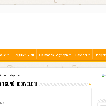
malar
Sevgililer Günü
Okumadan Geçmeyin
Haberler
Hediyel
 Günü Hediyeleri
ar Günü Hediyeleri
0