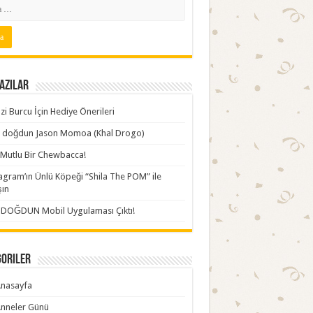
azılar
zi Burcu İçin Hediye Önerileri
ki doğdun Jason Momoa (Khal Drogo)
Mutlu Bir Chewbacca!
agram’ın Ünlü Köpeği “Shila The POM” ile
şın
İDOĞDUN Mobil Uygulaması Çıktı!
goriler
nasayfa
nneler Günü