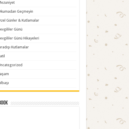
ezuniyet
Okumadan Geçmeyin
zel Günler & Kutlamalar
evgililer Günü
evgililer Günü Hikayeleri
ıradışı Kutlamalar
atil
ncategorized
Yaşam
ılbaşı
book