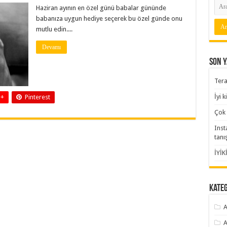
Haziran ayının en özel günü babalar gününde
babanıza uygun hediye seçerek bu özel günde onu
mutlu edin....
Devamı
Son Y
Tera
İyi 
 +
Pinterest
Çok 
Inst
tanı
İYİK
Kate
A
A