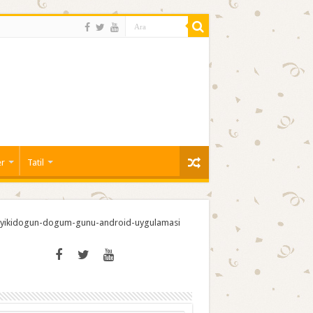
er
Tatil