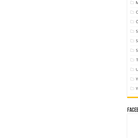
M
Ö
S
S
S
T
U
Y
Face