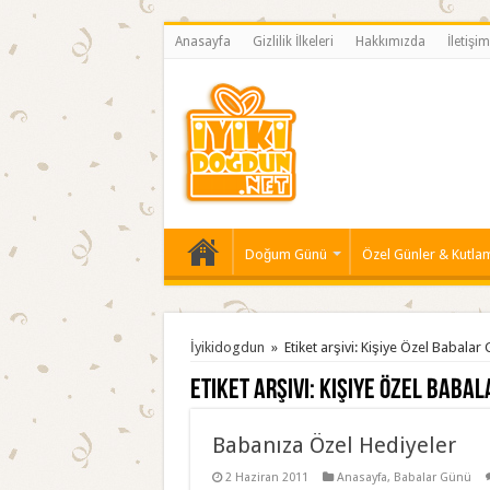
Anasayfa
Gizlilik İlkeleri
Hakkımızda
İletişim
Doğum Günü
Özel Günler & Kutla
İyikidogdun
»
Etiket arşivi: Kişiye Özel Babalar
Etiket arşivi:
Kişiye Özel Babal
Babanıza Özel Hediyeler
2 Haziran 2011
Anasayfa
,
Babalar Günü