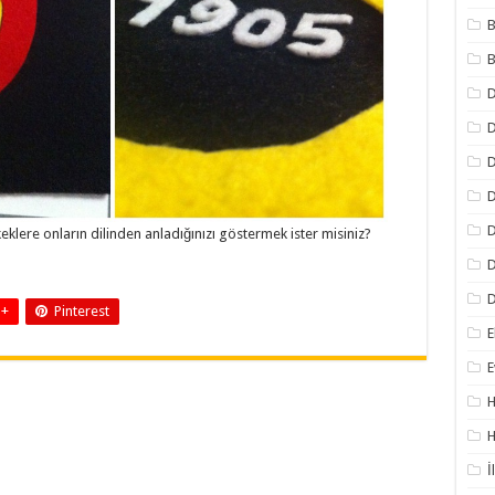
B
B
D
D
D
D
erkeklere onların dilinden anladığınızı göstermek ister misiniz?
D
D
 +
Pinterest
E
E
H
H
İ