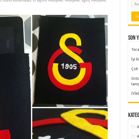
 Günü Kutlamaları
,
El Yapımı Hediyeler
,
Hediyeler
,
İlginç Hediyeler
,
Son Y
Tera
İyi 
Çok 
Inst
tanı
İYİK
Kate
A
A