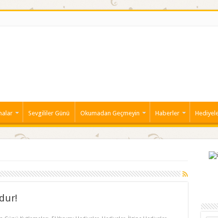
malar
Sevgililer Günü
Okumadan Geçmeyin
Haberler
Hediyel
dur!