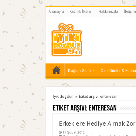
Anasayfa
Gizlilik İlkeleri
Hakkımızda
İletişim
Doğum Günü
Özel Günler & Kutla
İyikidogdun
»
Etiket arşivi: enteresan
Etiket arşivi:
enteresan
Erkeklere Hediye Almak Zor
17 Şubat 2012