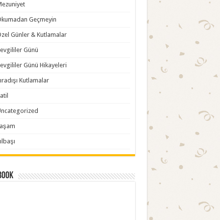
ezuniyet
Okumadan Geçmeyin
zel Günler & Kutlamalar
evgililer Günü
evgililer Günü Hikayeleri
ıradışı Kutlamalar
atil
ncategorized
Yaşam
ılbaşı
book