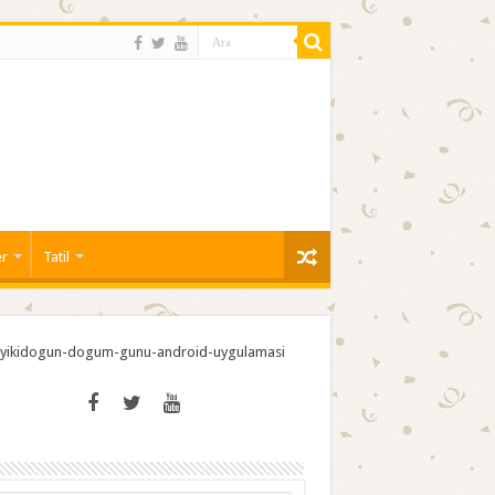
er
Tatil