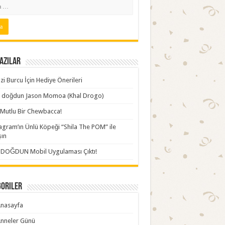
azılar
zi Burcu İçin Hediye Önerileri
ki doğdun Jason Momoa (Khal Drogo)
Mutlu Bir Chewbacca!
agram’ın Ünlü Köpeği “Shila The POM” ile
şın
İDOĞDUN Mobil Uygulaması Çıktı!
goriler
nasayfa
nneler Günü