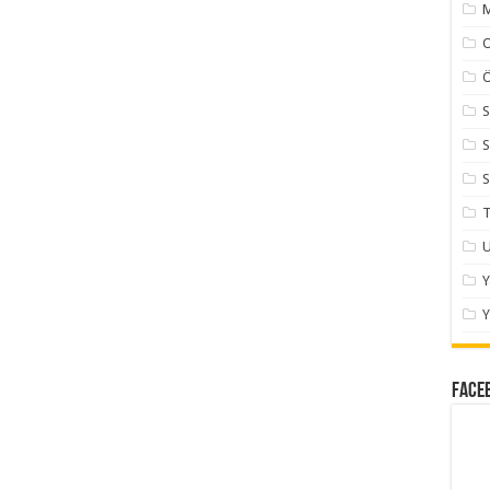
M
Ö
S
S
S
T
U
Y
Face