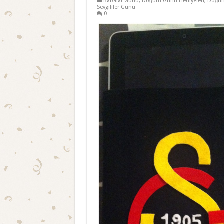
Babalar Günü
,
Doğum Günü Hediyeleri
,
Doğum
Sevgililer Günü
0