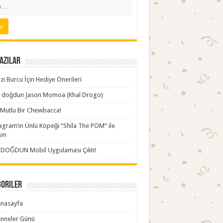
azılar
zi Burcu İçin Hediye Önerileri
ki doğdun Jason Momoa (Khal Drogo)
Mutlu Bir Chewbacca!
agram’ın Ünlü Köpeği “Shila The POM” ile
şın
İDOĞDUN Mobil Uygulaması Çıktı!
goriler
nasayfa
nneler Günü