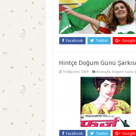
Facebook
Twitter
Google
Hintçe Doğum Günü Şarkıs
10 Ağustos 2009
Anasayfa
,
Doğum Günü Şa
Facebook
Twitter
Google