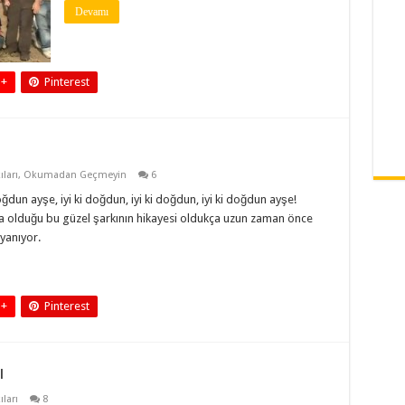
Devamı
 +
Pinterest
ları
,
Okumadan Geçmeyin
6
doğdun ayşe, iyi ki doğdun, iyi ki doğdun, iyi ki doğdun ayşe!
 olduğu bu güzel şarkının hikayesi oldukça uzun zaman önce
yanıyor.
 +
Pinterest
ı
ları
8