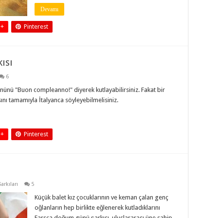
Devamı
 +
Pinterest
ısı
6
nünü "Buon compleanno!" diyerek kutlayabilirsiniz. Fakat bir
sını tamamıyla İtalyanca söyleyebilmelisiniz.
 +
Pinterest
rkıları
5
Küçük balet kız çocuklarının ve keman çalan genç
oğlanların hep birlikte eğlenerek kutladıklarını
Farsça doğum günü şarkısı, uluslararası üne sahip