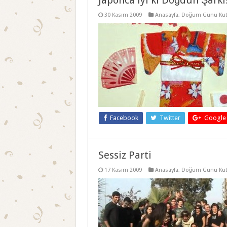
Japonca İyi ki Doğdun Şarkı
30 Kasım 2009
Anasayfa
,
Doğum Günü Kut
Facebook
Twitter
Google
Sessiz Parti
17 Kasım 2009
Anasayfa
,
Doğum Günü Kut