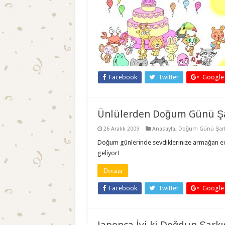
Facebook
Twitter
Google
Ünlülerden Doğum Günü Şa
26 Aralık 2009
Anasayfa
,
Doğum Günü Şarkı
Doğum günlerinde sevdiklerinize armağan ed
geliyor!
Devamı
Facebook
Twitter
Google