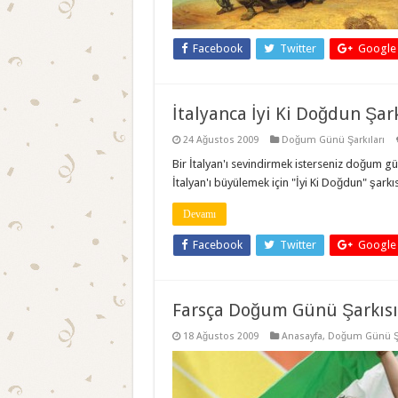
Facebook
Twitter
Google
İtalyanca İyi Ki Doğdun Şark
24 Ağustos 2009
Doğum Günü Şarkıları
Bir İtalyan'ı sevindirmek isterseniz doğum gü
İtalyan'ı büyülemek için "İyi Ki Doğdun" şarkı
Devamı
Facebook
Twitter
Google
Farsça Doğum Günü Şarkısı
18 Ağustos 2009
Anasayfa
,
Doğum Günü Şa