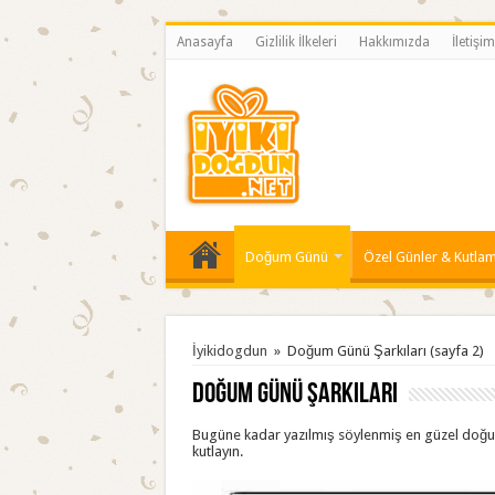
Anasayfa
Gizlilik İlkeleri
Hakkımızda
İletişim
Doğum Günü
Özel Günler & Kutlam
İyikidogdun
»
Doğum Günü Şarkıları
(sayfa 2)
Doğum Günü Şarkıları
Bugüne kadar yazılmış söylenmiş en güzel doğum
kutlayın.