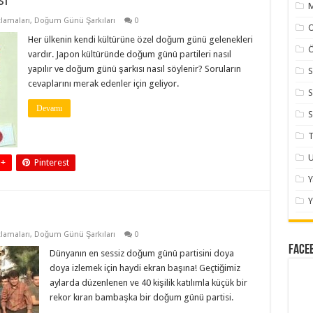
sı
M
lamaları
,
Doğum Günü Şarkıları
0
Her ülkenin kendi kültürüne özel doğum günü gelenekleri
Ö
vardır. Japon kültüründe doğum günü partileri nasıl
yapılır ve doğum günü şarkısı nasıl söylenir? Soruların
S
cevaplarını merak edenler için geliyor.
S
Devamı
S
T
U
 +
Pinterest
Y
lamaları
,
Doğum Günü Şarkıları
0
Face
Dünyanın en sessiz doğum günü partisini doya
doya izlemek için haydi ekran başına! Geçtiğimiz
aylarda düzenlenen ve 40 kişilik katılımla küçük bir
rekor kıran bambaşka bir doğum günü partisi.