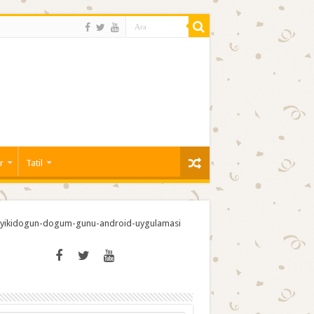
r
Tatil