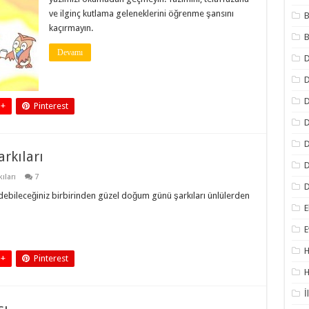
ve ilginç kutlama geleneklerini öğrenme şansını
B
kaçırmayın.
B
Devamı
D
D
 +
Pinterest
D
D
rkıları
D
ları
7
D
ebileceğiniz birbirinden güzel doğum günü şarkıları ünlülerden
E
E
H
 +
Pinterest
H
İ