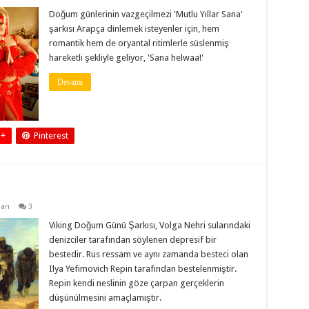
Doğum günlerinin vazgeçilmezi 'Mutlu Yıllar Sana'
şarkısı Arapça dinlemek isteyenler için, hem
romantik hem de oryantal ritimlerle süslenmiş
hareketli şekliyle geliyor, 'Sana helwaa!'
Devamı
 +
Pinterest
arı
3
Viking Doğum Günü Şarkısı, Volga Nehri sularındaki
denizciler tarafından söylenen depresif bir
bestedir. Rus ressam ve aynı zamanda besteci olan
Ilya Yefimovich Repin tarafından bestelenmiştir.
Repin kendi neslinin göze çarpan gerçeklerin
düşünülmesini amaçlamıştır.