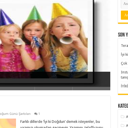
Son Y
Tera
İyi 
Çok 
Inst
tanı
m
İYİK
Kate
oğum Günü Şarkıları
1
A
Farklı dillerde ‘İyi ki Doğdun’ demek isteyenler, bu
A
yazımızı okumadan geçmeyin. Yazımını, telaffuzunu