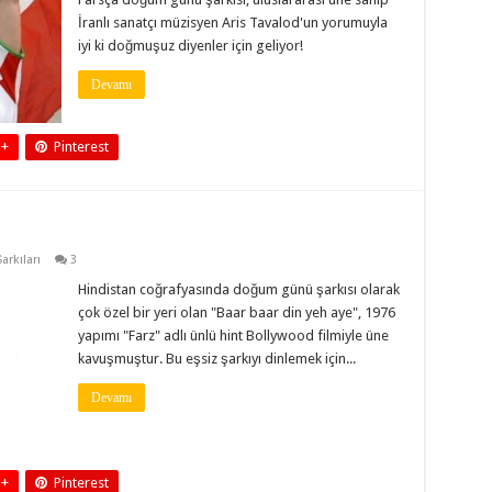
İranlı sanatçı müzisyen Aris Tavalod'un yorumuyla
iyi ki doğmuşuz diyenler için geliyor!
Devamı
 +
Pinterest
ı
rkıları
3
Hindistan coğrafyasında doğum günü şarkısı olarak
çok özel bir yeri olan "Baar baar din yeh aye", 1976
yapımı "Farz" adlı ünlü hint Bollywood filmiyle üne
kavuşmuştur. Bu eşsiz şarkıyı dinlemek için...
Devamı
 +
Pinterest