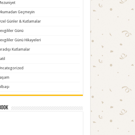
ezuniyet
Okumadan Geçmeyin
zel Günler & Kutlamalar
evgililer Günü
evgililer Günü Hikayeleri
ıradışı Kutlamalar
atil
ncategorized
Yaşam
ılbaşı
book