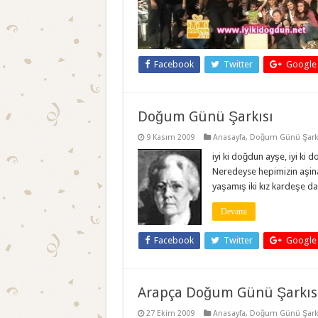
Facebook
Twitter
Google
Doğum Günü Şarkısı
9 Kasım 2009
Anasayfa
,
Doğum Günü Şarkı
iyi ki doğdun ayşe, iyi ki 
Neredeyse hepimizin aşina
yaşamış iki kız kardeşe da
Devamı
Facebook
Twitter
Google
Arapça Doğum Günü Şarkıs
27 Ekim 2009
Anasayfa
,
Doğum Günü Şarkı